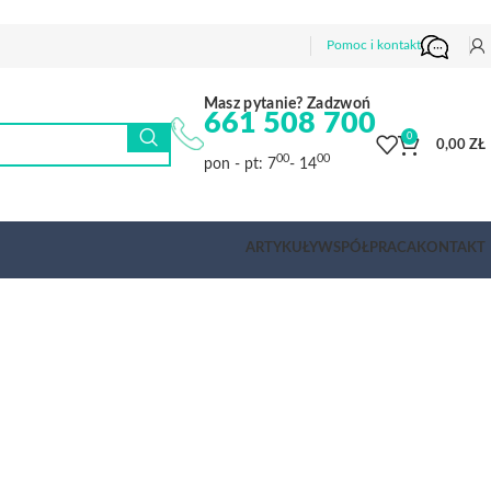
Pomoc i kontakt
Masz pytanie? Zadzwoń
661 508 700
0
0,00
ZŁ
00
00
pon - pt: 7
- 14
ARTYKUŁY
WSPÓŁPRACA
KONTAKT