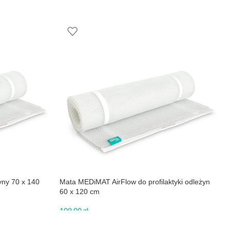
yny 70 x 140
Mata MEDiMAT AirFlow do profilaktyki odleżyn
60 x 120 cm
109,00
zł
DODAJ DO KOSZYKA