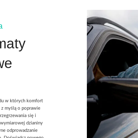
a
maty
we
du w których komfort
 z myślą o poprawie
rzegrzewania się i
jwymiarowej dzianiny
ywne odprowadzanie
ało. Doświadcz nowego