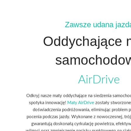
Zawsze udana jazd
Oddychające 
samochodo
AirDrive
Odkryj nasze maty oddychające na siedzenia samocho
spotyka innowację!
Maty AirDrive
zostały stworzone
doświadczenia podróżowania, eliminując problem p
pocenia podczas jazdy. Wykonane z nowoczesnej, tró
gwarantują doskonałą cyrkulację powietrza, efekt
wilgoci oraz zmniejszenie nacisku punktowego na ci