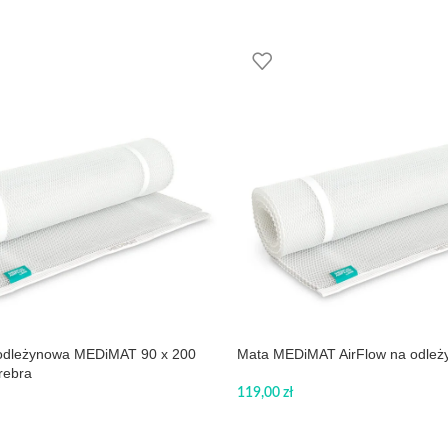
odleżynowa MEDiMAT 90 x 200
Mata MEDiMAT AirFlow na odleż
rebra
119,00
zł
DODAJ DO KOSZYKA
KOSZYKA