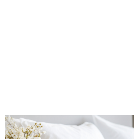
KUP TER
Poszewki c
innowacyjne produkty