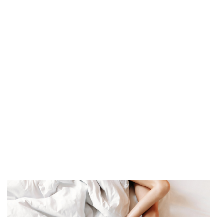
AZ
hłodzące
 na upalne dni