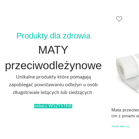
Produkty dla zdrowia
MATY
przeciwodleżynowe
Unikalne produkty które pomagają
zapobiegać powstawaniu odleżyn u osób
długotrwale leżących lub siedzących
zobacz WSZYSTKIE
Mata przeciw
cm z jonami s
268,00
zł
DODAJ DO 