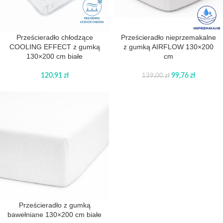
Prześcieradło chłodzące
Prześcieradło nieprzemakalne
COOLING EFFECT z gumką
z gumką AIRFLOW 130×200
130×200 cm białe
cm
120,91
zł
99,76
zł
139,00
zł
Prześcieradło z gumką
bawełniane 130×200 cm białe