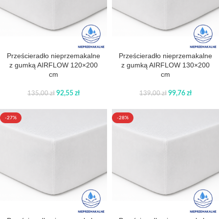
Prześcieradło nieprzemakalne
Prześcieradło nieprzemakalne
z gumką AIRFLOW 120×200
z gumką AIRFLOW 130×200
cm
cm
92,55
zł
99,76
zł
135,00
zł
139,00
zł
-27%
-28%