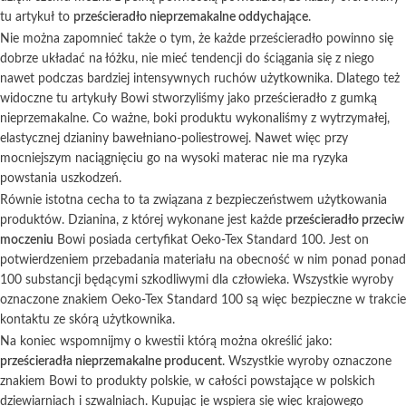
tu artykuł to
prześcieradło nieprzemakalne oddychające
.
Nie można zapomnieć także o tym, że każde prześcieradło powinno się
dobrze układać na łóżku, nie mieć tendencji do ściągania się z niego
nawet podczas bardziej intensywnych ruchów użytkownika. Dlatego też
widoczne tu artykuły Bowi stworzyliśmy jako prześcieradło z gumką
nieprzemakalne. Co ważne, boki produktu wykonaliśmy z wytrzymałej,
elastycznej dzianiny bawełniano-poliestrowej. Nawet więc przy
mocniejszym naciągnięciu go na wysoki materac nie ma ryzyka
powstania uszkodzeń.
Równie istotna cecha to ta związana z bezpieczeństwem użytkowania
produktów. Dzianina, z której wykonane jest każde
prześcieradło przeciw
moczeniu
Bowi posiada certyfikat Oeko-Tex Standard 100. Jest on
potwierdzeniem przebadania materiału na obecność w nim ponad ponad
100 substancji będącymi szkodliwymi dla człowieka. Wszystkie wyroby
oznaczone znakiem Oeko-Tex Standard 100 są więc bezpieczne w trakcie
kontaktu ze skórą użytkownika.
Na koniec wspomnijmy o kwestii którą można określić jako:
prześcieradła nieprzemakalne producent
. Wszystkie wyroby oznaczone
znakiem Bowi to produkty polskie, w całości powstające w polskich
dziewiarniach i szwalniach. Kupując je wspiera się więc krajowego