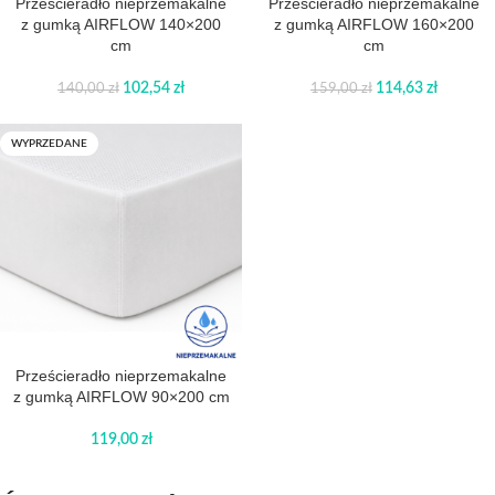
Prześcieradło nieprzemakalne
Prześcieradło nieprzemakalne
z gumką AIRFLOW 140×200
z gumką AIRFLOW 160×200
cm
cm
102,54
zł
114,63
zł
140,00
zł
159,00
zł
WYPRZEDANE
Prześcieradło nieprzemakalne
z gumką AIRFLOW 90×200 cm
119,00
zł