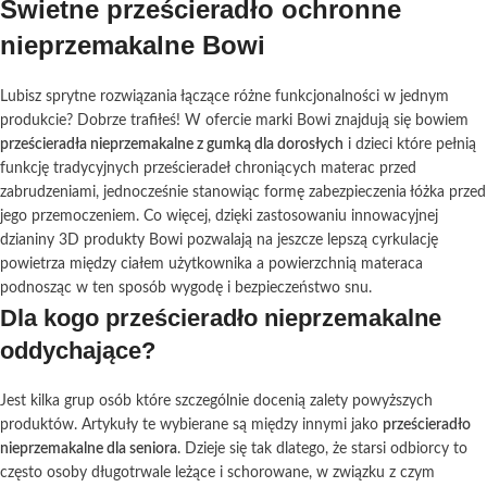
Świetne prześcieradło ochronne
nieprzemakalne Bowi
Lubisz sprytne rozwiązania łączące różne funkcjonalności w jednym
produkcie? Dobrze trafiłeś! W ofercie marki Bowi znajdują się bowiem
prześcieradła nieprzemakalne z gumką dla dorosłych
i dzieci które pełnią
funkcję tradycyjnych prześcieradeł chroniących materac przed
zabrudzeniami, jednocześnie stanowiąc formę zabezpieczenia łóżka przed
jego przemoczeniem. Co więcej, dzięki zastosowaniu innowacyjnej
dzianiny 3D produkty Bowi pozwalają na jeszcze lepszą cyrkulację
powietrza między ciałem użytkownika a powierzchnią materaca
podnosząc w ten sposób wygodę i bezpieczeństwo snu.
Dla kogo prześcieradło nieprzemakalne
oddychające?
Jest kilka grup osób które szczególnie docenią zalety powyższych
produktów. Artykuły te wybierane są między innymi jako
prześcieradło
nieprzemakalne dla seniora
. Dzieje się tak dlatego, że starsi odbiorcy to
często osoby długotrwale leżące i schorowane, w związku z czym