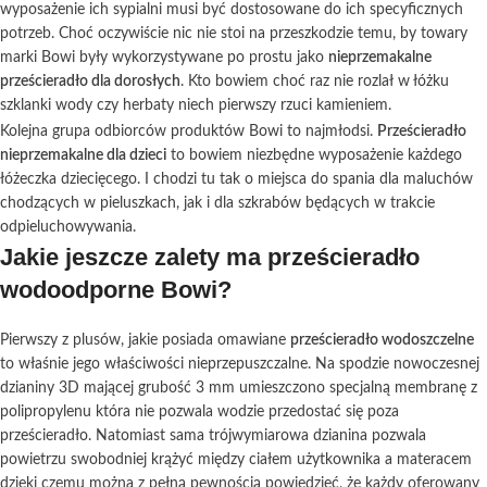
wyposażenie ich sypialni musi być dostosowane do ich specyficznych
potrzeb. Choć oczywiście nic nie stoi na przeszkodzie temu, by towary
marki Bowi były wykorzystywane po prostu jako
nieprzemakalne
prześcieradło dla dorosłych
. Kto bowiem choć raz nie rozlał w łóżku
szklanki wody czy herbaty niech pierwszy rzuci kamieniem.
Kolejna grupa odbiorców produktów Bowi to najmłodsi.
Prześcieradło
nieprzemakalne dla dzieci
to bowiem niezbędne wyposażenie każdego
łóżeczka dziecięcego. I chodzi tu tak o miejsca do spania dla maluchów
chodzących w pieluszkach, jak i dla szkrabów będących w trakcie
odpieluchowywania.
Jakie jeszcze zalety ma prześcieradło
wodoodporne Bowi?
Pierwszy z plusów, jakie posiada omawiane
prześcieradło wodoszczelne
to właśnie jego właściwości nieprzepuszczalne. Na spodzie nowoczesnej
dzianiny 3D mającej grubość 3 mm umieszczono specjalną membranę z
polipropylenu która nie pozwala wodzie przedostać się poza
prześcieradło. Natomiast sama trójwymiarowa dzianina pozwala
powietrzu swobodniej krążyć między ciałem użytkownika a materacem
dzięki czemu można z pełną pewnością powiedzieć, że każdy oferowany