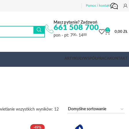
Pomoc i kontakt
Masz pytanie? Zadzwoń
661 508 700
0
0,00
ZŁ
pon - pt: 7
- 14
00
00
ARTYKUŁY
WSPÓŁPRACA
KONTAKT
ietlanie wszystkich wyników: 12
-49%