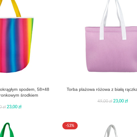
 okrągłym spodem, 58×48
Torba plażowa różowa z białą rącz
oronkowym środkiem
23,00
zł
49,00
zł
23,00
zł
00
zł
-53%