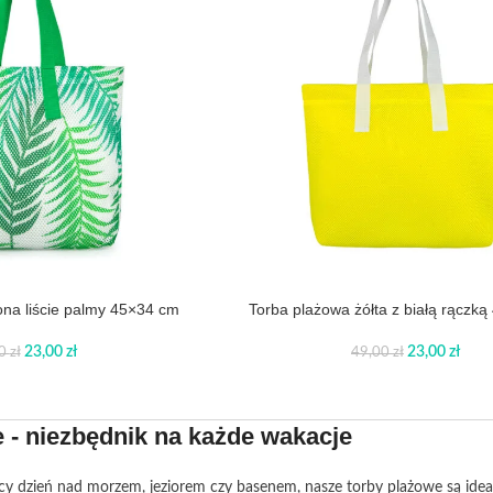
ona liście palmy 45×34 cm
Torba plażowa żółta z białą rączk
23,00
zł
23,00
zł
00
zł
49,00
zł
 - niezbędnik na każde wakacje
ujący dzień nad morzem, jeziorem czy basenem, nasze torby plażowe są id