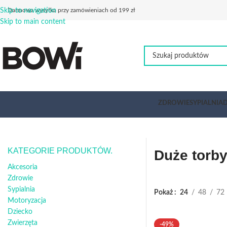
Skip to navigation
Darmowa wysyłka przy zamówieniach od 199 zł
Skip to main content
ZDROWIE
SYPIALNIA
D
KATEGORIE PRODUKTÓW.
Duże torby
Akcesoria
Zdrowie
Sypialnia
Pokaż
24
48
72
Motoryzacja
Dziecko
Zwierzęta
-49%