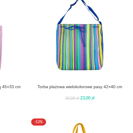
ką 45×33 cm
Torba plażowa wielokolorowe pasy 42×40 cm
23,00
zł
30,00
zł
-53%