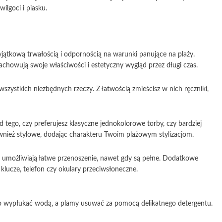
ilgoci i piasku.
yjątkową trwałością i odpornością na warunki panujące na plaży.
zachowują swoje właściwości i estetyczny wygląd przez długi czas.
zystkich niezbędnych rzeczy. Z łatwością zmieścisz w nich ręczniki,
 tego, czy preferujesz klasyczne jednokolorowe torby, czy bardziej
również stylowe, dodając charakteru Twoim plażowym stylizacjom.
umożliwiają łatwe przenoszenie, nawet gdy są pełne. Dodatkowe
klucze, telefon czy okulary przeciwsłoneczne.
atwo wypłukać wodą, a plamy usuwać za pomocą delikatnego detergentu.