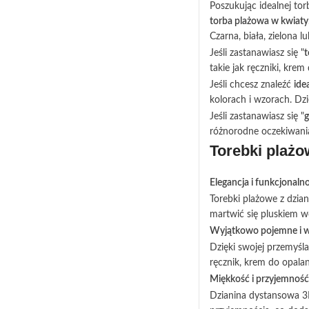
Poszukując idealnej to
torba plażowa w kwiaty
Czarna, biała, zielona 
Jeśli zastanawiasz się "
t
takie jak ręczniki, krem
Jeśli chcesz znaleźć
ide
kolorach i wzorach. Dz
Jeśli zastanawiasz się "
g
różnorodne oczekiwania
Torebki plażo
Elegancja i funkcjonaln
Torebki plażowe z dzia
martwić się pluskiem w
Wyjątkowo pojemne i 
Dzięki swojej przemyśl
ręcznik, krem do opala
Miękkość i przyjemnoś
Dzianina dystansowa 3D 