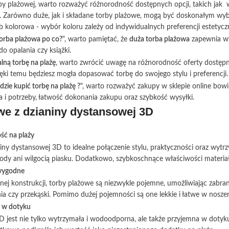
rby plażowej, warto rozważyć różnorodność dostępnych opcji, takich jak 
. Zarówno duże, jak i składane torby plażowe, mogą być doskonałym wy
lub kolorowa - wybór koloru zależy od indywidualnych preferencji estetycz
orba plażowa po co?
", warto pamiętać, że
duża torba plażowa
zapewnia wy
 do opalania czy książki.
alną torbę na plażę
, warto zwrócić uwagę na różnorodność oferty dostępne
ięki temu będziesz mogła dopasować torbę do swojego stylu i preferencji.
dzie kupić torbę na plażę ?
", warto rozważyć zakupy w sklepie online bowi
 i potrzeby, łatwość dokonania zakupu oraz szybkość wysyłki.
we z dzianiny dystansowej 3D
ość na plaży
niny dystansowej 3D to idealne połączenie stylu, praktyczności oraz wytr
ody ani wilgocią piasku. Dodatkowo, szybkoschnące właściwości materiał
wygodne
anej konstrukcji, torby plażowe są niezwykle pojemne, umożliwiając zabra
nia czy przekąski. Pomimo dużej pojemności są one lekkie i łatwe w nosz
ć w dotyku
jest nie tylko wytrzymała i wodoodporna, ale także przyjemna w dotyku. 