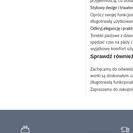
przyjemnością, co doda
Stylowy design i trwało
Oprócz swojej funkcjon
długotrwałą użytkowani
Odkryj elegancję i pra
Torebki plażowe z dzia
spędzać czas na plaży 
wyjątkowy komfort uży
Sprawdź również
Zachęcamy do odwiedze
worki są doskonałym uz
długotrwałą funkcjonaln
Zapraszamy do zakupów