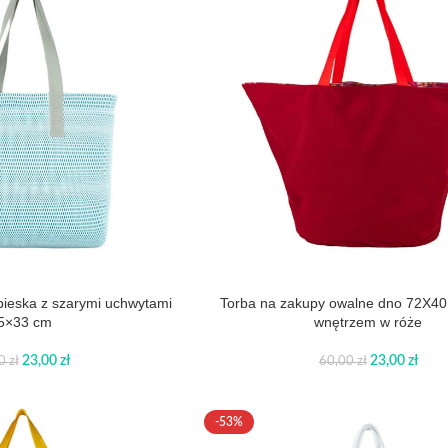
bieska z szarymi uchwytami
Torba na zakupy owalne dno 72X40
5×33 cm
wnętrzem w róże
23,00
zł
23,00
zł
00
zł
60,00
zł
-53%