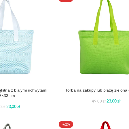
ękitna z białymi uchwytami
Torba na zakupy lub plażę zielon
5×33 cm
23,00
zł
49,00
zł
23,00
zł
00
zł
-62%