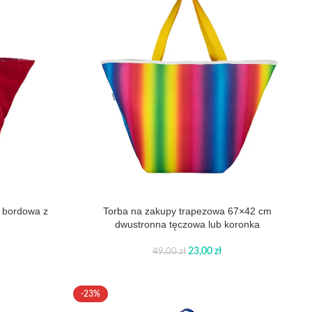
 bordowa z
Torba na zakupy trapezowa 67×42 cm
dwustronna tęczowa lub koronka
23,00
zł
49,00
zł
-23%