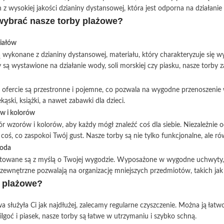
wysokiej jakości dzianiny dystansowej, która jest odporna na działanie w
wybrać nasze torby plażowe?
riałów
 wykonane z dzianiny dystansowej, materiału, który charakteryzuje się w
y są wystawione na działanie wody, soli morskiej czy piasku, nasze torby 
 ofercie są przestronne i pojemne, co pozwala na wygodne przenoszenie ws
ąski, książki, a nawet zabawki dla dzieci.
w i kolorów
 wzorów i kolorów, aby każdy mógł znaleźć coś dla siebie. Niezależnie od
coś, co zaspokoi Twój gust. Nasze torby są nie tylko funkcjonalne, ale 
goda
ktowane są z myślą o Twojej wygodzie. Wyposażone w wygodne uchwyty, 
zewnętrzne pozwalają na organizację mniejszych przedmiotów, takich jak 
y plażowe?
a służyła Ci jak najdłużej, zalecamy regularne czyszczenie. Można ją ł
lgoć i piasek, nasze torby są łatwe w utrzymaniu i szybko schną.