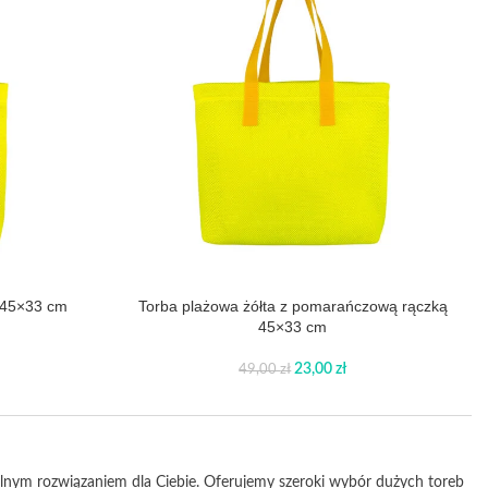
ą 45×33 cm
Torba plażowa żółta z pomarańczową rączką
45×33 cm
23,00
zł
49,00
zł
ealnym rozwiązaniem dla Ciebie. Oferujemy szeroki wybór dużych toreb