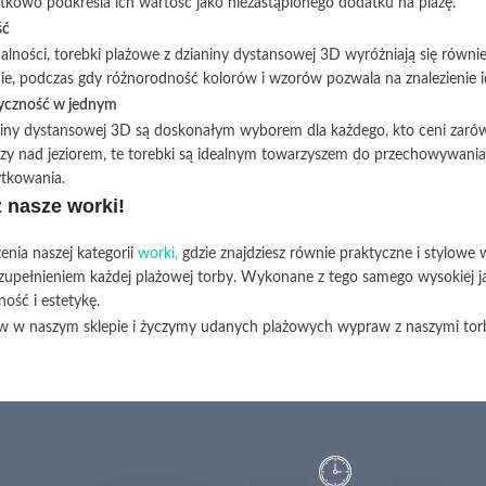
tkowo podkreśla ich wartość jako niezastąpionego dodatku na plażę.
ść
alności, torebki plażowe z dzianiny dystansowej 3D wyróżniają się równ
e, podczas gdy różnorodność kolorów i wzorów pozwala na znalezienie i
ktyczność w jednym
niny dystansowej 3D są doskonałym wyborem dla każdego, kto ceni zarówno 
czy nad jeziorem, te torebki są idealnym towarzyszem do przechowywani
tkowania.
 nasze worki!
nia naszej kategorii
worki,
gdzie znajdziesz równie praktyczne i stylowe
upełnieniem każdej plażowej torby. Wykonane z tego samego wysokiej jak
ość i estetykę.
 w naszym sklepie i życzymy udanych plażowych wypraw z naszymi tor