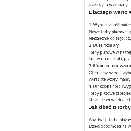
plażowych wykonanych z 
Dlaczego warto 
1. Wysoka jakość mate
Nasze torby plażowe są
Niezależnie od tego, cz
2. Duże rozmiary
Torby plażowe w naszej
kremy do opalania, przek
3. Różnorodność wzoró
Oferujemy szeroki wybór
wyraziste wzory, mamy 
4. Funkcjonalność i wy
Torby plażowe zaproje
kieszenie wewnętrzne i 
Jak dbać o torb
Aby Twoja torba plażow
Dzięki odporności na wi