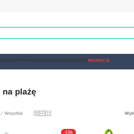
ZIECKO
MOTORYZACJA
AKCESORIA
ZWIERZĘTA
PROMOCJE
 na plażę
Wszystkie
Wyśw
-53%