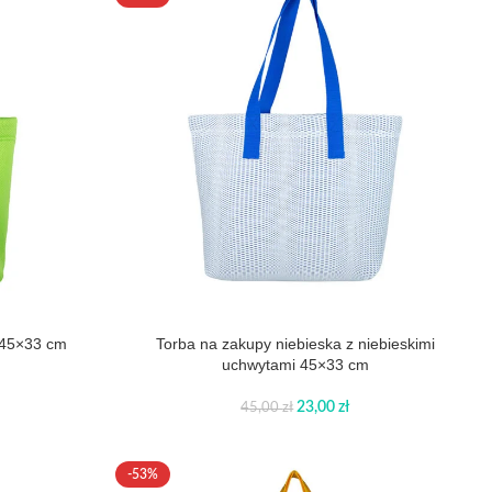
a 45×33 cm
Torba na zakupy niebieska z niebieskimi
uchwytami 45×33 cm
23,00
zł
45,00
zł
-53%