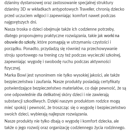
dzianiny dystansowej oraz zastosowanie specjalnej struktury
dzianiny 3D w wkładkach antypotowych Traveller, chronią dziecko
przed uczuciem wilgoci i zapewniając komfort nawet podczas
najgorętszych dni.
Nasza troska o dzieci obejmuje także ich codzienne potrzeby,
dlatego proponujemy praktyczne rozwiązania, takie jak
worki na
obuwie do szkoły
, które pomagają w utrzymaniu czystości i
porządku. Ponadto, przydadzą się również na przechowywanie
stroju sportowego na trening czy też podczas wycieczki szkolnej,
zapewniając wygodę i swobodę ruchu podczas aktywności
fizycznej.
Marka Bowi jest synonimem nie tylko wysokiej jakości, ale także
bezpieczeństwa i zaufania. Nasze produkty posiadają certyfikaty
potwierdzające bezpieczeństwo materiałów, co daje pewność, że są
one odpowiednie dla delikatnej skóry dzieci i nie zawierają
substancji szkodliwych. Dzięki naszym produktom rodzice mogą
mieć spokój i pewność, że troszcząc się o wygodę i bezpieczeństwo
swoich dzieci, wybierają najlepsze rozwiązania.
Nasze produkty nie tylko dbają o wygodę i komfort dziecka, ale
także o jego rozwój oraz organizację codziennego życia rodzinnego.