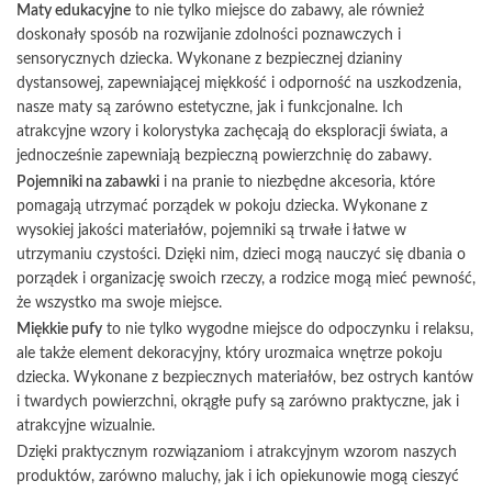
Maty edukacyjne
to nie tylko miejsce do zabawy, ale również
doskonały sposób na rozwijanie zdolności poznawczych i
sensorycznych dziecka. Wykonane z bezpiecznej dzianiny
dystansowej, zapewniającej miękkość i odporność na uszkodzenia,
nasze maty są zarówno estetyczne, jak i funkcjonalne. Ich
atrakcyjne wzory i kolorystyka zachęcają do eksploracji świata, a
jednocześnie zapewniają bezpieczną powierzchnię do zabawy.
Pojemniki na zabawki
i na pranie to niezbędne akcesoria, które
pomagają utrzymać porządek w pokoju dziecka. Wykonane z
wysokiej jakości materiałów, pojemniki są trwałe i łatwe w
utrzymaniu czystości. Dzięki nim, dzieci mogą nauczyć się dbania o
porządek i organizację swoich rzeczy, a rodzice mogą mieć pewność,
że wszystko ma swoje miejsce.
Miękkie pufy
to nie tylko wygodne miejsce do odpoczynku i relaksu,
ale także element dekoracyjny, który urozmaica wnętrze pokoju
dziecka. Wykonane z bezpiecznych materiałów, bez ostrych kantów
i twardych powierzchni, okrągłe pufy są zarówno praktyczne, jak i
atrakcyjne wizualnie.
Dzięki praktycznym rozwiązaniom i atrakcyjnym wzorom naszych
produktów, zarówno maluchy, jak i ich opiekunowie mogą cieszyć