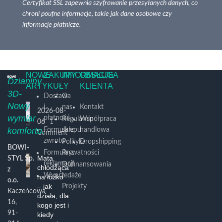
Certyfikat SSL zapewnia szyfrowanie przesyłanych danych, co
chroni poufne informacje, takie jak dane osobowe czy
informacje płatnicze.
NOWE
ZAKUPY
INFORMACJE
OBSŁUGA
Dzianiny
ARTYKUŁY
KLIENTA
3D-
Dostawa
O
Nowy
i
nas
Kontakt
2026-08-
wymiar
płatność
Regulamin
Współpraca
06
1
komfortu.
Formularz
sklepu
handlowa
Comment
zwrotu
Polityka
Dropshipping
BOWI-
Formularz
Prywatności
Mata
STYL Sp.
reklamacji
Dofinansowania
chłodząca
z
Wyprzedaże
i
na łóżko
o.o.
– jak
Projekty
Kaczeńcowa
działa, dla
16,
kogo jest i
91-
kiedy