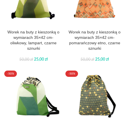
Worek na buty z kieszonką o
Worek na buty z kieszonką o
wymiarach 35×42 cm-
wymiarach 35×42 cm-
oliwkowy, lampart, czarne
pomarańczowy etno, czarne
sznurki
sznurki
25,00
zł
25,00
zł
50,00
zł
50,00
zł
-50%
-50%