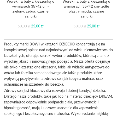
Worek na buty z kieszonką o
Worek na buty z kieszonką o
wymiarach 35×42 cm-
wymiarach 35×42 cm- żółte
zielony, zebra, czarne
plastry miodu, czarne
sznurki
sznurki
25,00
zł
25,00
zł
50,00
zł
50,00
zł
Produkty marki BOWI w kategorii DZIECKO koncentrują się na
kompleksowej opiece nad najmłodszymi
od wieku niemowlęctwa
do
lat szkolnych
, oferując szeroki wybór produktów, które są znane z
wysokiej jakości i innowacyjnego podejścia. Nasza oferta obejmuje
nie tylko niezastąpione akcesoria, takie jak
wkładki antypotowe do
wózka
lub fotelika samochodowego ale także produkty, które
wpływają pozytywnie na zdrowy sen jak
topy na materac
oraz
ochraniacze na szczebelki do łóżeczka.
Zdrowy sen jest kluczowy dla rozwoju i dobrej kondycji dziecka.
Dlatego nasze produkty, takie jak Top na materac dziecięcy DREAM,
zapewniające odpowiednie podparcie ciała, przewiewność i
hipoalergiczność, mają kluczowe znaczenie dla zapewnienia
spokojnego i bezpiecznego snu maluszka. Wykorzystanie miękkiej