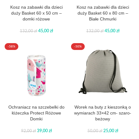
Kosz na zabawki dla dzieci
Kosz na zabawki dla dzieci
duży Basket 60 x 50 cm –
duży Basket 60 x 80 cm –
domki różowe
Białe Chmurki
45,00
zł
45,00
zł
132,00
zł
132,00
zł
-58%
-50%
Ochraniacz na szczebelki do
Worek na buty z kieszonką o
łóżeczka Protect Różowe
wymiarach 33×42 cm- szaro-
Domki
beżowy
39,00
zł
25,00
zł
92,00
zł
50,00
zł