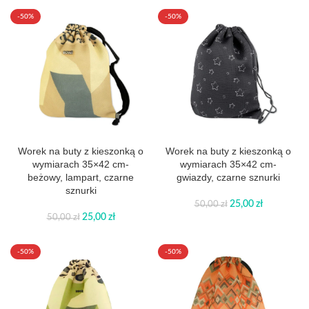
-50%
-50%
Worek na buty z kieszonką o
Worek na buty z kieszonką o
wymiarach 35×42 cm-
wymiarach 35×42 cm-
beżowy, lampart, czarne
gwiazdy, czarne sznurki
sznurki
25,00
zł
50,00
zł
25,00
zł
50,00
zł
-50%
-50%