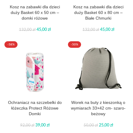
Kosz na zabawki dla dzieci
Kosz na zabawki dla dzieci
duży Basket 60 x 50 cm –
duży Basket 60 x 80 cm –
domki różowe
Białe Chmurki
45,00
zł
45,00
zł
132,00
zł
132,00
zł
-58%
-50%
Ochraniacz na szczebelki do
Worek na buty z kieszonką o
łóżeczka Protect Różowe
wymiarach 33×42 cm- szaro-
Domki
beżowy
39,00
zł
25,00
zł
92,00
zł
50,00
zł