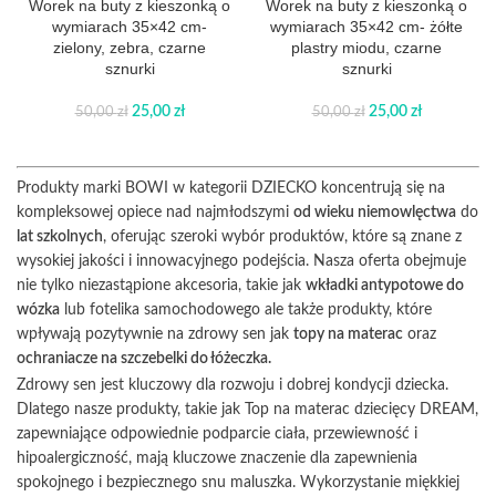
Worek na buty z kieszonką o
Worek na buty z kieszonką o
wymiarach 35×42 cm-
wymiarach 35×42 cm- żółte
zielony, zebra, czarne
plastry miodu, czarne
sznurki
sznurki
25,00
zł
25,00
zł
50,00
zł
50,00
zł
Produkty marki BOWI w kategorii DZIECKO koncentrują się na
kompleksowej opiece nad najmłodszymi
od wieku niemowlęctwa
do
lat szkolnych
, oferując szeroki wybór produktów, które są znane z
wysokiej jakości i innowacyjnego podejścia. Nasza oferta obejmuje
nie tylko niezastąpione akcesoria, takie jak
wkładki antypotowe do
wózka
lub fotelika samochodowego ale także produkty, które
wpływają pozytywnie na zdrowy sen jak
topy na materac
oraz
ochraniacze na szczebelki do łóżeczka.
Zdrowy sen jest kluczowy dla rozwoju i dobrej kondycji dziecka.
Dlatego nasze produkty, takie jak Top na materac dziecięcy DREAM,
zapewniające odpowiednie podparcie ciała, przewiewność i
hipoalergiczność, mają kluczowe znaczenie dla zapewnienia
spokojnego i bezpiecznego snu maluszka. Wykorzystanie miękkiej