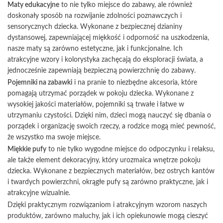
Maty edukacyjne
to nie tylko miejsce do zabawy, ale również
doskonały sposób na rozwijanie zdolności poznawczych i
sensorycznych dziecka. Wykonane z bezpiecznej dzianiny
dystansowej, zapewniającej miękkość i odporność na uszkodzenia,
nasze maty są zarówno estetyczne, jak i funkcjonalne. Ich
atrakcyjne wzory i kolorystyka zachęcają do eksploracji świata, a
jednocześnie zapewniają bezpieczną powierzchnię do zabawy.
Pojemniki na zabawki
i na pranie to niezbędne akcesoria, które
pomagają utrzymać porządek w pokoju dziecka. Wykonane z
wysokiej jakości materiałów, pojemniki są trwałe i łatwe w
utrzymaniu czystości. Dzięki nim, dzieci mogą nauczyć się dbania o
porządek i organizację swoich rzeczy, a rodzice mogą mieć pewność,
że wszystko ma swoje miejsce.
Miękkie pufy
to nie tylko wygodne miejsce do odpoczynku i relaksu,
ale także element dekoracyjny, który urozmaica wnętrze pokoju
dziecka. Wykonane z bezpiecznych materiałów, bez ostrych kantów
i twardych powierzchni, okrągłe pufy są zarówno praktyczne, jak i
atrakcyjne wizualnie.
Dzięki praktycznym rozwiązaniom i atrakcyjnym wzorom naszych
produktów, zarówno maluchy, jak i ich opiekunowie mogą cieszyć