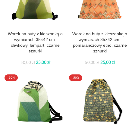
Worek na buty z kieszonką o
Worek na buty z kieszonką o
wymiarach 35×42 cm-
wymiarach 35×42 cm-
oliwkowy, lampart, czarne
pomarańczowy etno, czarne
sznurki
sznurki
25,00
zł
25,00
zł
50,00
zł
50,00
zł
-50%
-50%