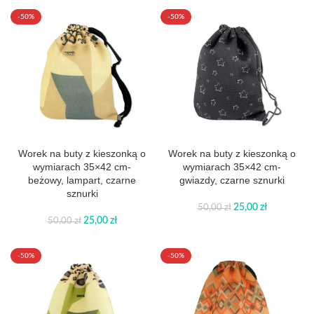
-50%
-50%
Worek na buty z kieszonką o
Worek na buty z kieszonką o
wymiarach 35×42 cm-
wymiarach 35×42 cm-
beżowy, lampart, czarne
gwiazdy, czarne sznurki
sznurki
25,00
zł
50,00
zł
25,00
zł
50,00
zł
-50%
-50%