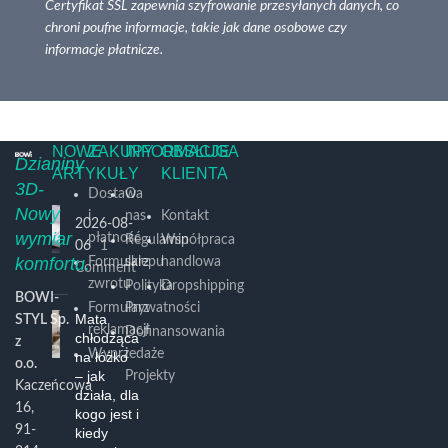
Certyfikat SSL zapewnia szyfrowanie przesyłanych danych, co
chroni poufne informacje, takie jak dane osobowe czy
informacje płatnicze.
NOWE
ZAKUPY
INFORMACJE
OBSŁUGA
Dzianiny
ARTYKUŁY
KLIENTA
3D-
Dostawa
O
Nowy
i
nas
Kontakt
2026-08-
wymiar
płatność
Regulamin
Współpraca
06
1
komfortu.
Formularz
sklepu
handlowa
Comment
zwrotu
Polityka
Dropshipping
BOWI-
Formularz
Prywatności
Mata
STYL Sp.
reklamacji
Dofinansowania
chłodząca
z
Wyprzedaże
i
na łóżko
o.o.
– jak
Projekty
Kaczeńcowa
działa, dla
16,
kogo jest i
91-
kiedy