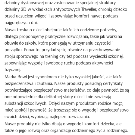
dzianiny dystansowej oraz zastosowanie specjalnej struktury
dzianiny 3D w wkładkach antypotowych Traveller, chronią dziecko
przed uczuciem wilgoci i zapewniając komfort nawet podczas
najgorętszych dni.
Nasza troska o dzieci obejmuje także ich codzienne potrzeby,
dlatego proponujemy praktyczne rozwiązania, takie jak
worki na
obuwie do szkoły
, które pomagają w utrzymaniu czystości i
porządku. Ponadto, przydadzą się również na przechowywanie
stroju sportowego na trening czy też podczas wycieczki szkolnej,
zapewniając wygodę i swobodę ruchu podczas aktywności
fizycznej.
Marka Bowi jest synonimem nie tylko wysokiej jakości, ale także
bezpieczeństwa i zaufania. Nasze produkty posiadają certyfikaty
potwierdzające bezpieczeństwo materiałów, co daje pewność, że są
one odpowiednie dla delikatnej skóry dzieci i nie zawierają
substancji szkodliwych. Dzięki naszym produktom rodzice mogą
mieć spokój i pewność, że troszcząc się o wygodę i bezpieczeństwo
swoich dzieci, wybierają najlepsze rozwiązania.
Nasze produkty nie tylko dbają o wygodę i komfort dziecka, ale
także o jego rozwój oraz organizację codziennego życia rodzinnego.