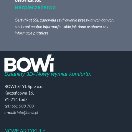
Certyfikat SSL
Bezpieczeństwo
Certyfikat SSL zapewnia szyfrowanie przesyłanych danych,
co chroni poufne informacje, takie jak dane osobowe czy
informacje płatnicze.
Dzianiny 3D- Nowy wymiar komfortu.
BOWI-STYL Sp. z o.o.
Kaczeńcowa 16,
91-214 Łódź
tel.:
661 508 700
e-mail:
info@bowi.pl
NOWE ARTYKUŁY