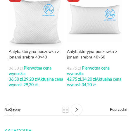
Antybakteryjna poszewka z
Antybakteryjna poszewka z
An
jonami srebra 40×40
jonami srebra 40×60
jo
Pierwotna cena
Pierwotna cena
36,50
zł
42,75
zł
40
wynosiła:
wynosiła:
wyn
36,50 zł.
29,20
zł
Aktualna cena
42,75 zł.
34,20
zł
Aktualna cena
40,
wynosi: 29,20 zł.
wynosi: 34,20 zł.
wyn
DODAJ DO KOSZYKA
DODAJ DO KOSZYKA
Następny
Poprzedni
KATEGORIE