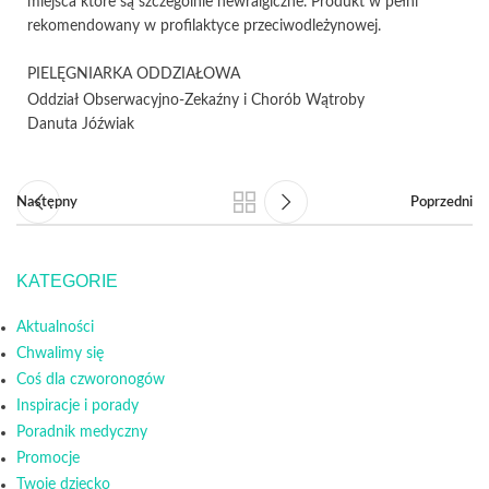
miejsca które są szczególnie newralgiczne. Produkt w pełni
rekomendowany w profilaktyce przeciwodleżynowej.
PIELĘGNIARKA ODDZIAŁOWA
Oddział Obserwacyjno-Zekaźny i Chorób Wątroby
Danuta Jóźwiak
Następny
Poprzedni
KATEGORIE
Aktualności
Chwalimy się
Coś dla czworonogów
Inspiracje i porady
Poradnik medyczny
Promocje
Twoje dziecko