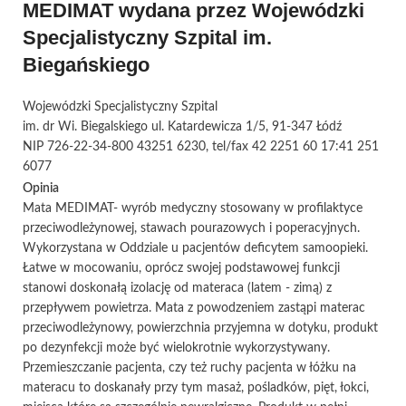
MEDIMAT wydana przez Wojewódzki
Specjalistyczny Szpital im.
Biegańskiego
Wojewódzki Specjalistyczny Szpital
im. dr Wi. Biegalskiego ul. Katardewicza 1/5, 91-347 Łódź
NIP 726-22-34-800 43251 6230, tel/fax 42 2251 60 17:41 251
6077
Opinia
Mata MEDIMAT- wyrób medyczny stosowany w profilaktyce
przeciwodleżynowej, stawach pourazowych i poperacyjnych.
Wykorzystana w Oddziale u pacjentów deficytem samoopieki.
Łatwe w mocowaniu, oprócz swojej podstawowej funkcji
stanowi doskonałą izolację od materaca (latem - zimą) z
przepływem powietrza. Mata z powodzeniem zastąpi materac
przeciwodleżynowy, powierzchnia przyjemna w dotyku, produkt
po dezynfekcji może być wielokrotnie wykorzystywany.
Przemieszczanie pacjenta, czy też ruchy pacjenta w łóżku na
materacu to doskanały przy tym masaż, pośladków, pięt, łokci,