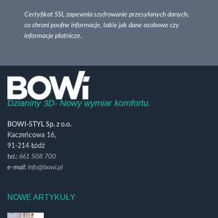
Certyfikat SSL zapewnia szyfrowanie przesyłanych danych,
co chroni poufne informacje, takie jak dane osobowe czy
informacje płatnicze.
Dzianiny 3D- Nowy wymiar komfortu.
BOWI-STYL Sp. z o.o.
Kaczeńcowa 16,
91-214 Łódź
tel.:
661 508 700
e-mail:
info@bowi.pl
NOWE ARTYKUŁY