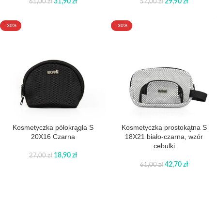
31,90
zł
29,90
zł
61,00
zł
57,00
zł
-30%
-30%
Kosmetyczka półokrągła S
Kosmetyczka prostokątna S
20X16 Czarna
18X21 biało-czarna, wzór
cebulki
18,90
zł
27,00
zł
42,70
zł
61,00
zł