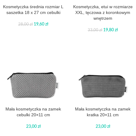
Kosmetyczka średnia rozmiar L
Kosmetyczka, etui w rozmiarze
saszetka 18 x 27 cm cebulki
XXL, tęczowa z koronkowym
wnętrzem
19,60
zł
28,00
zł
19,80
zł
33,00
zł
Mała kosmetyczka na zamek
Mała kosmetyczka na zamek
cebulki 20×11 cm
kratka 20×11 cm
23,00
zł
23,00
zł