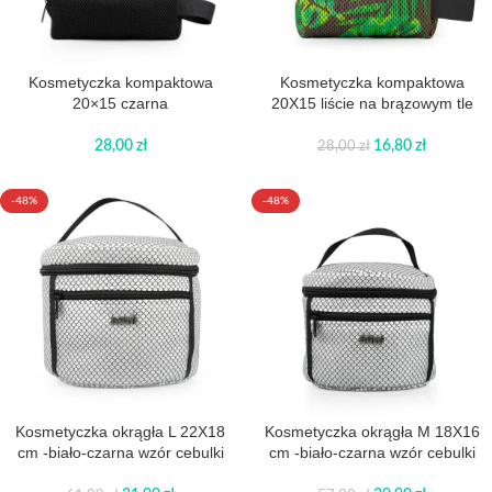
Kosmetyczka kompaktowa
Kosmetyczka kompaktowa
20×15 czarna
20X15 liście na brązowym tle
28,00
zł
16,80
zł
28,00
zł
-48%
-48%
Kosmetyczka okrągła L 22X18
Kosmetyczka okrągła M 18X16
cm -biało-czarna wzór cebulki
cm -biało-czarna wzór cebulki