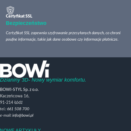
Certyfikat SSL
Bezpieczeństwo
Certyfikat SSL zapewnia szyfrowanie przesyłanych danych, co chroni
poufne informacje, takie jak dane osobowe czy informacje płatnicze.
Dzianiny 3D- Nowy wymiar komfortu.
BOWI-STYL Sp. z o.o.
Kaczeńcowa 16,
91-214 Łódź
tel.:
661 508 700
e-mail:
info@bowi.pl
NOWE ARTYKUŁY