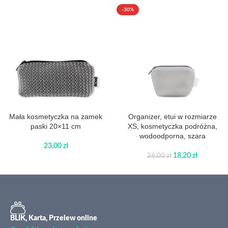
-30%
Mała kosmetyczka na zamek
Organizer, etui w rozmiarze
paski 20×11 cm
XS, kosmetyczka podróżna,
wodoodporna, szara
23,00
zł
18,20
zł
26,00
zł
BLIK, Karta, Przelew online