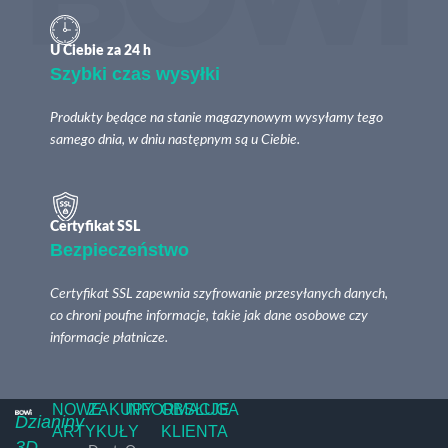
U Ciebie za 24 h
Szybki czas wysyłki
Produkty będące na stanie magazynowym wysyłamy tego
samego dnia, w dniu następnym są u Ciebie.
Certyfikat SSL
Bezpieczeństwo
Certyfikat SSL zapewnia szyfrowanie przesyłanych danych,
co chroni poufne informacje, takie jak dane osobowe czy
informacje płatnicze.
NOWE
ZAKUPY
INFORMACJE
OBSŁUGA
Dzianiny
ARTYKUŁY
KLIENTA
3D-