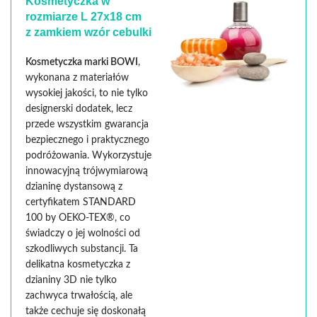
Kosmetyczka w
rozmiarze L 27x18 cm
z zamkiem
wzór cebulki
Kosmetyczka marki BOWI
,
wykonana z materiałów
wysokiej jakości, to nie tylko
designerski dodatek, lecz
przede wszystkim gwarancja
bezpiecznego i praktycznego
podróżowania. Wykorzystuje
innowacyjną trójwymiarową
dzianinę dystansową z
certyfikatem STANDARD
100 by OEKO-TEX®, co
świadczy o jej wolności od
szkodliwych substancji. Ta
delikatna kosmetyczka z
dzianiny 3D nie tylko
zachwyca trwałością, ale
także cechuje się doskonałą