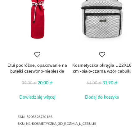
Etui podróżne, opakowanie na
Kosmetyczka okrągła L 22X18
butelki czerwono-niebieskie
cm -biało-czarna wzór cebulki
20,00
zł
31,90
zł
39,00
zł
61,00
zł
Dowiedz się więcej
Dodaj do koszyka
EAN:
5905326730165
SKU:
N1-KOSMETYCZKA_3D_ROZMIA_L_CEBULKI