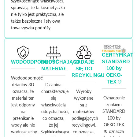
szybkoschnące właściwości,
sprawiają, że ta kosmetyczka
nie tylko jest praktyczna, ale
także bezpieczna i stylowa
towarzyszka podróży.
CERTYFIKAT
STANDARD
WODOODPORNOŚĆ
ODDYCHAJĄCY
NADAJE
100 by
MATERIAŁ
SIĘ DO
OEKO-
RECYKLINGU
Wodoodporność
TEX ®
dzianiny 3D
Dzianina
oznacza, że
charakteryzuje
Wyroby
Oznaczenie
materiał ten
się
wykonane
znakiem
jest odporny
właściwością
są z
STANDARD
na
oddychalności,
materiałów
100 by
przenikanie
co oznacza,
podlegających
OEKO-TEX
wody ale nie
że jej
recyklingowi,
® oznacza
wodoszczelny. Szybkoschnąca
struktura
co oznacza,