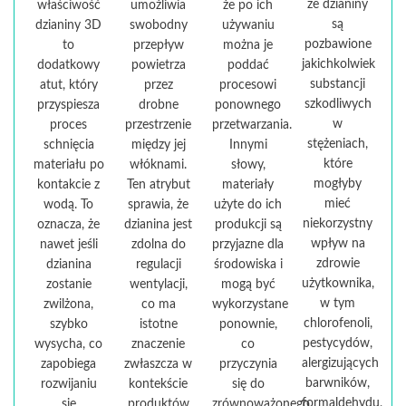
że dzianiny
właściwość
umożliwia
że po ich
są
dzianiny 3D
swobodny
używaniu
pozbawione
to
przepływ
można je
jakichkolwiek
dodatkowy
powietrza
poddać
substancji
atut, który
przez
procesowi
szkodliwych
przyspiesza
drobne
ponownego
w
proces
przestrzenie
przetwarzania.
stężeniach,
schnięcia
między jej
Innymi
które
materiału po
włóknami.
słowy,
mogłyby
kontakcie z
Ten atrybut
materiały
mieć
wodą. To
sprawia, że
użyte do ich
niekorzystny
oznacza, że
dzianina jest
produkcji są
wpływ na
nawet jeśli
zdolna do
przyjazne dla
zdrowie
dzianina
regulacji
środowiska i
użytkownika,
zostanie
wentylacji,
mogą być
w tym
zwilżona,
co ma
wykorzystane
chlorofenoli,
szybko
istotne
ponownie,
pestycydów,
wysycha, co
znaczenie
co
alergizujących
zapobiega
zwłaszcza w
przyczynia
barwników,
rozwijaniu
kontekście
się do
formaldehydu,
się
produktów
zrównoważonego