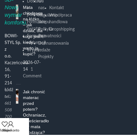
Dostawa
O
Nowy
Mata
i
nas
Kontakt
chłodząca
wymiar
płatność
Regulamin
Współpraca
na łóżko
komfortu.
Formularz
sklepu
handlowa
– jak
zwrotu
Polityka
Dropshipping
działa, dla
BOWI-
kogo jest i
Formularz
Prywatności
kiedy
STYL Sp.
reklamacji
Dofinansowania
warto ją
z
Wyprzedaże
i
kupić?
o.o.
Projekty
2026-07-
Kaczeńcowa
14
1
16,
Comment
91-
214
Łódź
Jak chronić
tel.:
materac
przed
661
potem?
508
Ochraniacz,
700
prześcieradło
e-
czy mata
mail:
lubione
Moje konto
chłodząca?
info@bowi.pl