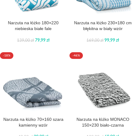
Narzuta na łóżko 180×220
Narzuta na łóżko 230×180 cm
niebieska białe fale
błękitna w biały wzór
79,99
zł
99,99
zł
139,00
zł
169,00
zł
-18%
-46%
Narzuta na łóżko 70×160 szara
Narzuta na łóżko MONACO
kamienny wzór
150×230 biało-czarna