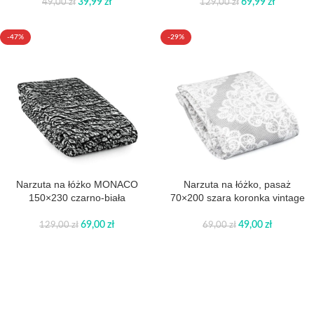
39,99
zł
69,99
zł
49,00
zł
129,00
zł
-47%
-29%
Narzuta na łóżko MONACO
Narzuta na łóżko, pasaż
150×230 czarno-biała
70×200 szara koronka vintage
69,00
zł
49,00
zł
129,00
zł
69,00
zł