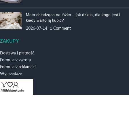
Mata chłodząca na łóżko – jak działa, dla kogo jest i
kiedy warto ją kupić?
2026-07-14
1 Comment
ZAKUPY
Dostawa i płatność
Formularz zwrotu
Formularz reklamacji
Wyprzedaże
INFORMACJE
Filtry
Ulubione
Moje konto
O nas
Regulamin sklepu
Polityka Prywatności
Dofinansowania i Projekty