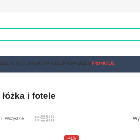
ZIECKO
MOTORYZACJA
AKCESORIA
ZWIERZĘTA
PROMOCJE
łóżka i fotele
Wszystkie
Wyś
-41%