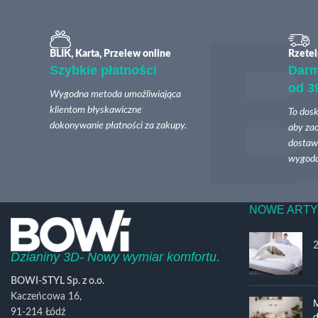
BLIK, Karta, Przelew online
Rzetel
Szybkie płatności
Dar
od 3
Wygodna metoda umożliwiająca
klientom błyskawiczne
To dosk
dokonywanie płatności za zakupy.
aby zao
dostawy
wygodą
NOWE ARTY
Dzianiny 3D- Nowy wymiar komfortu.
BOWI-STYL Sp. z o.o.
Kaczeńcowa 16,
M
91-214 Łódź
d