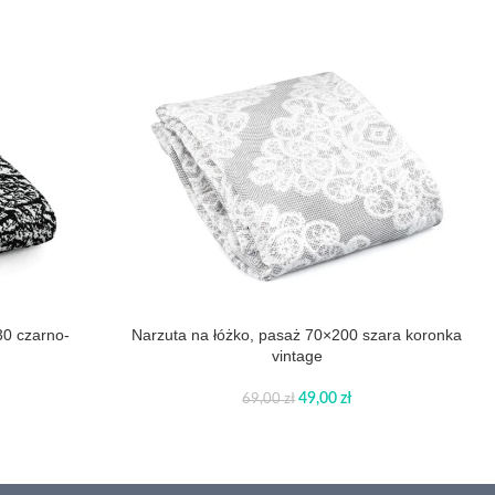
0 czarno-
Narzuta na łóżko, pasaż 70×200 szara koronka
vintage
49,00
zł
69,00
zł