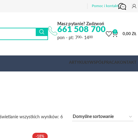
Pomoc i kontakt
Masz pytanie? Zadzwoń
661 508 700
0
0,00
ZŁ
pon - pt: 7
- 14
00
00
ARTYKUŁY
WSPÓŁPRACA
KONTAKT
wietlanie wszystkich wyników: 6
-18%