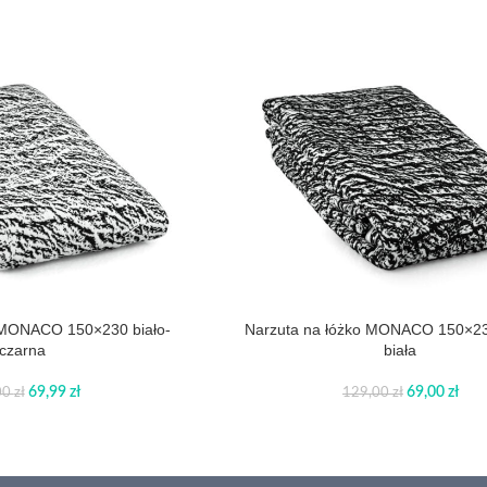
 MONACO 150×230 biało-
Narzuta na łóżko MONACO 150×23
czarna
biała
69,99
zł
69,00
zł
00
zł
129,00
zł