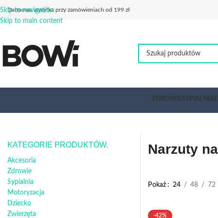
Skip to navigation
Darmowa wysyłka przy zamówieniach od 199 zł
Skip to main content
ZDROWIE
SYPIALNIA
D
KATEGORIE PRODUKTÓW.
Narzuty na 
Akcesoria
Zdrowie
Sypialnia
Pokaż
24
48
72
Motoryzacja
Dziecko
Zwierzęta
-42%