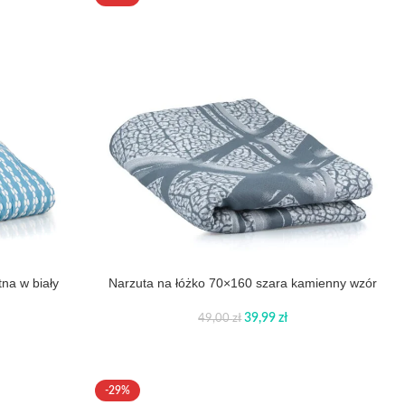
na w biały
Narzuta na łóżko 70×160 szara kamienny wzór
39,99
zł
49,00
zł
-29%