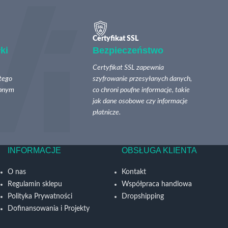
Certyfikat SSL
ki
Bezpieczeństwo
Certyfikat SSL zapewnia
tego
szyfrowanie przesyłanych danych,
ępnym
co chroni poufne informacje, takie
jak dane osobowe czy informacje
płatnicze.
INFORMACJE
OBSŁUGA KLIENTA
O nas
Kontakt
Regulamin sklepu
Współpraca handlowa
Polityka Prywatności
Dropshipping
Dofinansowania i Projekty