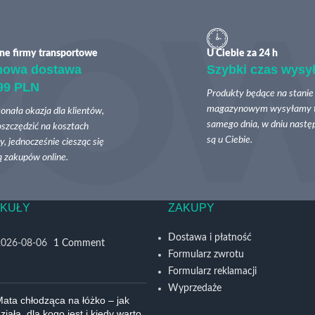
ne firmy transportowe
U Ciebie za 24 h
mowa dostawa
Szybki czas wysył
99 PLN
Produkty będące na stanie
magazynowym wysyłamy 
onała okazja dla klientów,
samego dnia, w dniu nast
szczędzić na kosztach
są u Ciebie.
, jednocześnie ciesząc się
 zakupów online.
KUŁY
ZAKUPY
Dostawa i płatność
2026-08-06
1 Comment
Formularz zwrotu
Formularz reklamacji
Wyprzedaże
ata chłodząca na łóżko – jak
ziała, dla kogo jest i kiedy warto