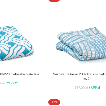
0×220 niebieska białe fale
Narzuta na łóżko 230×180 cm błękit
wzór
79,99
zł
00
zł
99,99
zł
169,00
zł
-47%