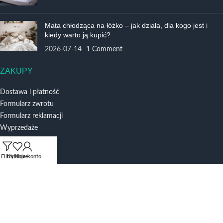
Mata chłodząca na łóżko – jak działa, dla kogo jest i
kiedy warto ją kupić?
2026-07-14
1 Comment
ZAKUPY
Dostawa i płatność
Formularz zwrotu
Formularz reklamacji
Wyprzedaże
INFORMACJE
Filtry
Ulubione
Moje konto
O nas
Regulamin sklepu
Polityka Prywatności
Dofinansowania i Projekty