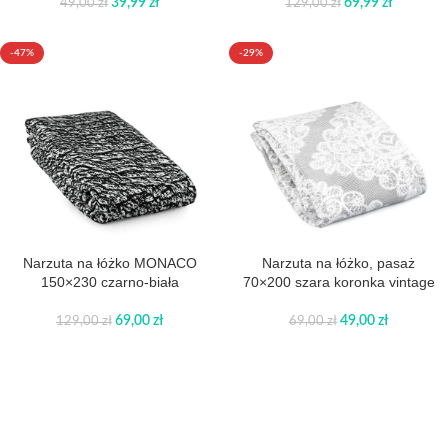
39,99
zł
69,99
zł
49,00
zł
129,00
zł
-47%
-29%
Narzuta na łóżko MONACO
Narzuta na łóżko, pasaż
150×230 czarno-biała
70×200 szara koronka vintage
69,00
zł
49,00
zł
129,00
zł
69,00
zł