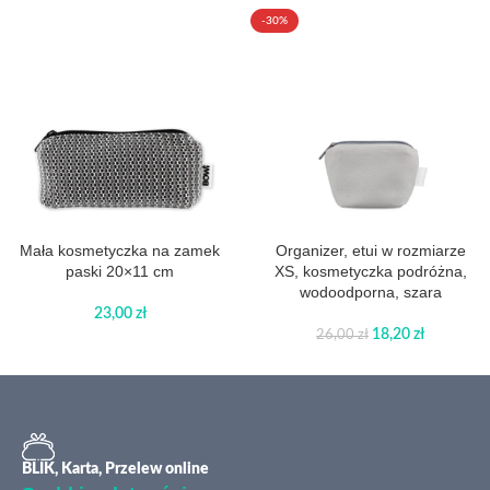
-30%
Mała kosmetyczka na zamek
Organizer, etui w rozmiarze
paski 20×11 cm
XS, kosmetyczka podróżna,
wodoodporna, szara
23,00
zł
18,20
zł
26,00
zł
BLIK, Karta, Przelew online