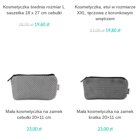
Kosmetyczka średnia rozmiar L
Kosmetyczka, etui w rozmiarze
saszetka 18 x 27 cm cebulki
XXL, tęczowa z koronkowym
wnętrzem
19,60
zł
28,00
zł
19,80
zł
33,00
zł
Mała kosmetyczka na zamek
Mała kosmetyczka na zamek
cebulki 20×11 cm
kratka 20×11 cm
23,00
zł
23,00
zł