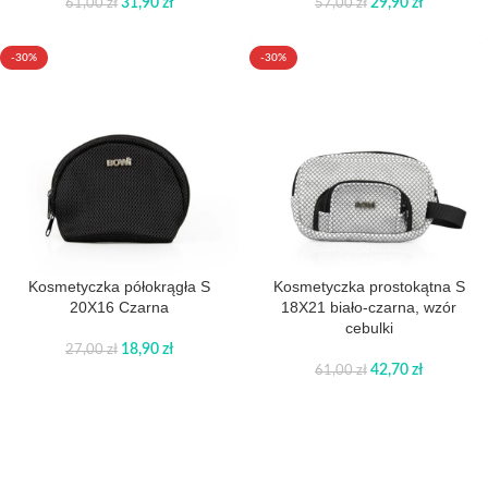
31,90
zł
29,90
zł
61,00
zł
57,00
zł
-30%
-30%
Kosmetyczka półokrągła S
Kosmetyczka prostokątna S
20X16 Czarna
18X21 biało-czarna, wzór
cebulki
18,90
zł
27,00
zł
42,70
zł
61,00
zł