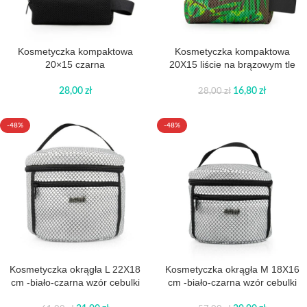
Kosmetyczka kompaktowa
Kosmetyczka kompaktowa
20×15 czarna
20X15 liście na brązowym tle
28,00
zł
16,80
zł
28,00
zł
-48%
-48%
Kosmetyczka okrągła L 22X18
Kosmetyczka okrągła M 18X16
cm -biało-czarna wzór cebulki
cm -biało-czarna wzór cebulki