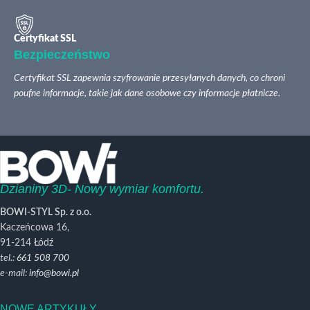
Certyfikat SSL
Bezpieczeństwo
Certyfikat SSL zapewnia szyfrowanie przesyłanych danych, co chroni
poufne informacje, takie jak dane osobowe czy informacje płatnicze.
Dzianiny 3D- Nowy wymiar komfortu.
BOWI-STYL Sp. z o.o.
Kaczeńcowa 16,
91-214 Łódź
tel.:
661 508 700
e-mail:
info@bowi.pl
NOWE ARTYKUŁY