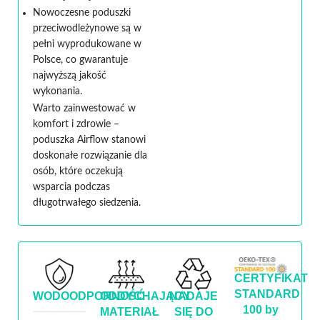
Nowoczesne poduszki
przeciwodleżynowe są w
pełni wyprodukowane w
Polsce, co gwarantuje
najwyższą jakość
wykonania.
Warto zainwestować w
komfort i zdrowie –
poduszka Airflow stanowi
doskonałe rozwiązanie dla
osób, które oczekują
wsparcia podczas
długotrwałego siedzenia.
CERTYFIKAT
STANDARD
WODOODPORNOŚĆ
ODDYCHAJĄCY
NADAJE
100 by
MATERIAŁ
SIĘ DO