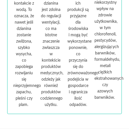
niekorzystny
kontakcie z
dzianina
ich
wpływ na
wodą. To
jest zdolna
produkcji są
zdrowie
oznacza, że
do regulacji
przyjazne
użytkownika,
nawet jeśli
wentylacji,
dla
w tym
dzianina
co ma
środowiska
chlorofenoli,
zostanie
istotne
i mogą być
pestycydów,
zwilżona,
znaczenie
wykorzystane
alergizujących
szybko
zwłaszcza
ponownie,
barwników,
wysycha,
w
co
formaldehydu,
co
kontekście
przyczynia
metali
zapobiega
produktów
się do
ciężkich
rozwijaniu
medycznych,
zrównoważonego
ekstrahowanych
się
odzieży jak
podejścia w
czy
nieprzyjemnego
również
gospodarce
azowych
zapachu,
produktów
i ogranicza
barwników.
pleśni czy
codziennego
ilość
plam.
użytku.
odpadów.