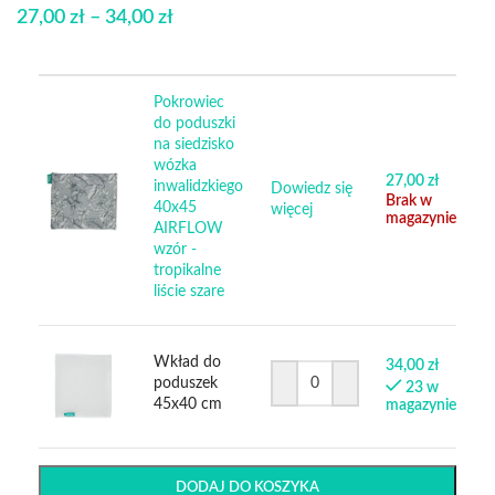
27,00
zł
–
34,00
zł
Pokrowiec
do poduszki
na siedzisko
wózka
27,00
zł
inwalidzkiego
Dowiedz się
Brak w
40x45
więcej
magazynie
AIRFLOW
wzór -
tropikalne
liście szare
Wkład do
34,00
zł
poduszek
23 w
45x40 cm
magazynie
DODAJ DO KOSZYKA