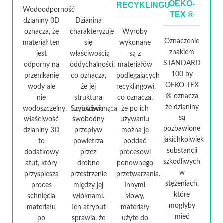
OEKO-
RECYKLINGU
Wodoodporność
TEX ®
dzianiny 3D
Dzianina
oznacza, że
charakteryzuje
Wyroby
Oznaczenie
materiał ten
się
wykonane
znakiem
jest
właściwością
są z
STANDARD
odporny na
oddychalności,
materiałów
100 by
przenikanie
co oznacza,
podlegających
OEKO-TEX
wody ale
że jej
recyklingowi,
® oznacza
nie
struktura
co oznacza,
że dzianiny
wodoszczelny. Szybkoschnąca
umożliwia
że po ich
są
właściwość
swobodny
używaniu
pozbawione
dzianiny 3D
przepływ
można je
jakichkolwiek
to
powietrza
poddać
substancji
dodatkowy
przez
procesowi
szkodliwych
atut, który
drobne
ponownego
w
przyspiesza
przestrzenie
przetwarzania.
stężeniach,
proces
między jej
Innymi
które
schnięcia
włóknami.
słowy,
mogłyby
materiału
Ten atrybut
materiały
mieć
po
sprawia, że
użyte do