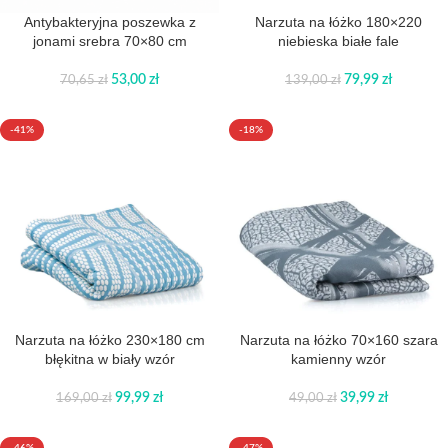
Antybakteryjna poszewka z
Narzuta na łóżko 180×220
jonami srebra 70×80 cm
niebieska białe fale
53,00
zł
79,99
zł
70,65
zł
139,00
zł
-41%
-18%
Narzuta na łóżko 230×180 cm
Narzuta na łóżko 70×160 szara
błękitna w biały wzór
kamienny wzór
99,99
zł
39,99
zł
169,00
zł
49,00
zł