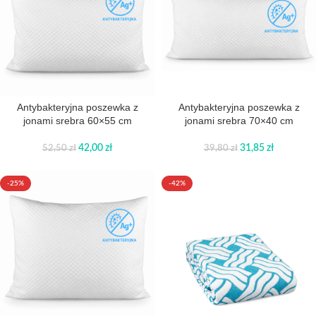
Antybakteryjna poszewka z
Antybakteryjna poszewka z
jonami srebra 60×55 cm
jonami srebra 70×40 cm
42,00
zł
31,85
zł
52,50
zł
39,80
zł
-25%
-42%