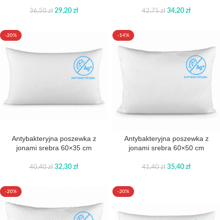
29,20
zł
34,20
zł
36,50
zł
42,75
zł
-20%
-14%
Antybakteryjna poszewka z
Antybakteryjna poszewka z
jonami srebra 60×35 cm
jonami srebra 60×50 cm
32,30
zł
35,40
zł
40,40
zł
41,40
zł
-20%
-20%