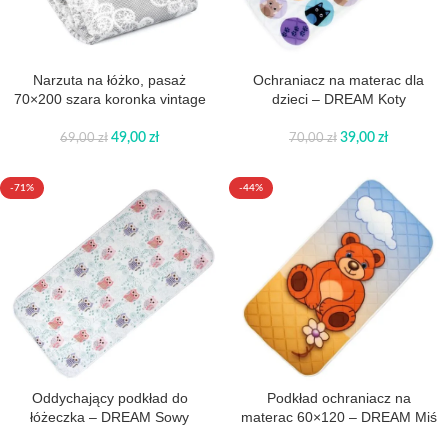
Narzuta na łóżko, pasaż
Ochraniacz na materac dla
70×200 szara koronka vintage
dzieci – DREAM Koty
49,00
zł
39,00
zł
69,00
zł
70,00
zł
-71%
-44%
Oddychający podkład do
Podkład ochraniacz na
łóżeczka – DREAM Sowy
materac 60×120 – DREAM Miś