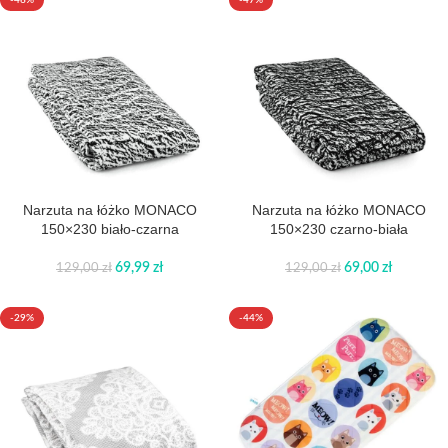
-46%
-47%
Narzuta na łóżko MONACO
Narzuta na łóżko MONACO
150×230 biało-czarna
150×230 czarno-biała
69,99
zł
69,00
zł
129,00
zł
129,00
zł
-29%
-44%