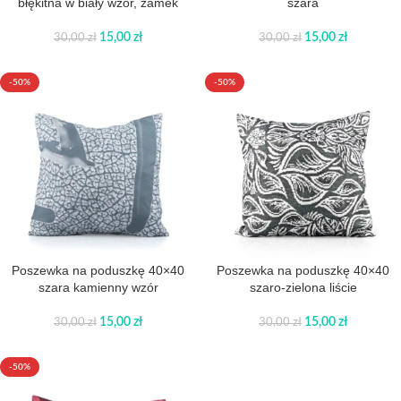
błękitna w biały wzór, zamek
szara
15,00
zł
15,00
zł
30,00
zł
30,00
zł
-50%
-50%
Poszewka na poduszkę 40×40
Poszewka na poduszkę 40×40
szara kamienny wzór
szaro-zielona liście
15,00
zł
15,00
zł
30,00
zł
30,00
zł
-50%