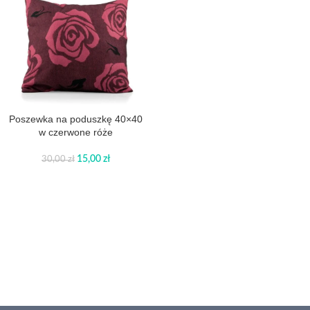
Poszewka na poduszkę 40×40
w czerwone róże
15,00
zł
30,00
zł