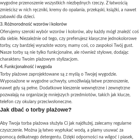
wygodne przenoszenie wszystkich niezbędnych rzeczy. Z łatwością
zmieścisz w nich ręczniki, kremy do opalania, przekąski, książki, a nawet
zabawki dla dzieci.
3. Różnorodność wzorów i kolorów
Oferujemy szeroki wybór wzorów i kolorów, aby każdy mógł znaleźć coś
dla siebie. Niezależnie od tego, czy preferujesz klasyczne jednokolorowe
torby, czy bardziej wyraziste wzory, mamy coś, co zaspokoi Twój gust.
Nasze torby są nie tylko funkcjonalne, ale również stylowe, dodając
charakteru Twoim plażowym stylizacjom.
4. Funkcjonalność i wygoda
Torby plażowe zaprojektowane są z myślą o Twojej wygodzie.
Wyposażone w wygodne uchwyty, umożliwiają łatwe przenoszenie,
nawet gdy są pełne. Dodatkowe kieszenie wewnętrzne i zewnętrzne
pozwalają na organizację mniejszych przedmiotów, takich jak klucze,
telefon czy okulary przeciwsłoneczne.
Jak dbać o torby plażowe?
Aby Twoja torba plażowa służyła Ci jak najdłużej, zalecamy regularne
czyszczenie. Można ją łatwo wypłukać wodą, a plamy usuwać za
pomocą delikatnego detergentu. Dzięki odporności na wilgoć i piasek,