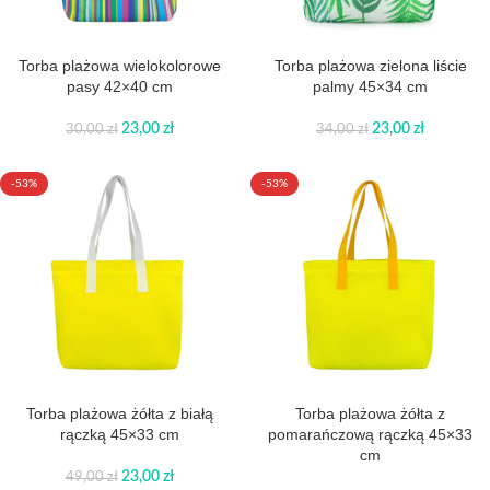
Torba plażowa wielokolorowe
Torba plażowa zielona liście
pasy 42×40 cm
palmy 45×34 cm
23,00
zł
23,00
zł
30,00
zł
34,00
zł
-53%
-53%
Torba plażowa żółta z białą
Torba plażowa żółta z
rączką 45×33 cm
pomarańczową rączką 45×33
cm
23,00
zł
49,00
zł