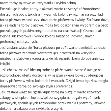
nasze torby są łatwe w utrzymaniu i szybko schną.
Poszukując idealnej torby plażowej, warto rozważyć różnorodność
dostępnych opcji, takich jak wzór lub kolor czy rozmiar na przykład
torba plażowa w paski
czy duża
torba plażowa w kwiaty
. Zarówno duże,
jak i składane torby plażowe, mogą być doskonałym wyborem dla osób
poszukujących praktycznego dodatku na czas wakacji. Czarna, biała,
zielona lub kolorowa - wybór koloru zależy od indywidualnych
preferencji estetycznych.
Jeśli zastanawiasz się "
torba plażowa po co?
", warto pamiętać, że
duża
torba plażowa
zapewnia wystarczającą przestrzeń na wszystkie
niezbędne plażowe akcesoria, takie jak ręczniki, krem do opalania czy
książki.
Jeśli chcesz znaleźć
idealną torbę na plażę
, warto zwrócić uwagę na
różnorodność oferty dostępnej w naszym sklepie bowi.pl, oferującej
torby plażowe w wielu kolorach i wzorach. Dzięki temu będziesz mogła
dopasować torbę do swojego stylu i preferencji.
Jeśli zastanawiasz się "
gdzie kupić torbę na plażę ?
", warto rozważyć
zakupy w sklepie online bowi.pl, ze względu na bogaty wybór torb
plażowych, spełniających różnorodne oczekiwania i potrzeby, łatwość
dokonania zakupu oraz szybkość wysyłki.