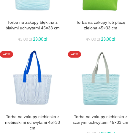
Torba na zakupy błękitna z
Torba na zakupy lub plażę
białymi uchwytami 45×33 cm
zielona 45×33 cm
23,00
zł
23,00
zł
45,00
zł
49,00
zł
-49%
-49%
Torba na zakupy niebieska z
Torba na zakupy niebieska z
niebieskimi uchwytami 45×33
szarymi uchwytami 45×33 cm
cm