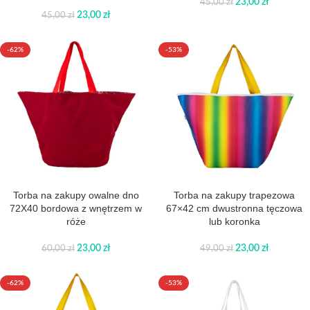
23,00
zł
45,00
zł
23,00
zł
45,00
zł
-62%
-53%
Torba na zakupy owalne dno
Torba na zakupy trapezowa
72X40 bordowa z wnętrzem w
67×42 cm dwustronna tęczowa
róże
lub koronka
23,00
zł
23,00
zł
60,00
zł
49,00
zł
-62%
-53%