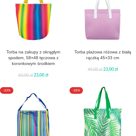
Torba na zakupy z okrągłym
Torba plażowa różowa z białą
spodem, 58×48 tęczowa z
rączką 45×33 cm
koronkowym środkiem
23,00
zł
49,00
zł
23,00
zł
60,00
zł
-23%
-32%