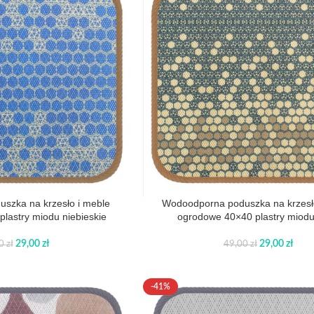
szka na krzesło i meble
Wodoodporna poduszka na krzesł
lastry miodu niebieskie
ogrodowe 40×40 plastry miodu
29,00
zł
29,00
zł
00
zł
49,00
zł
-41%