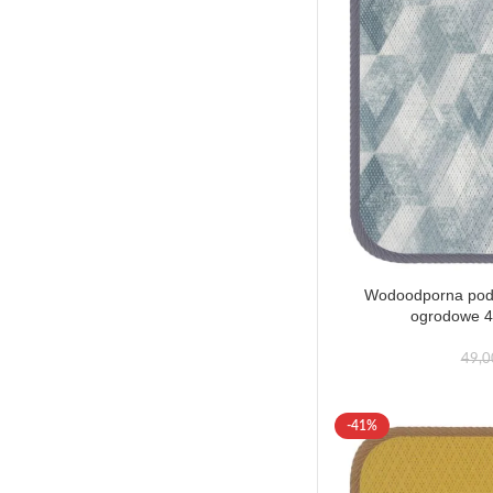
Wodoodporna podu
ogrodowe 4
49,
-41%