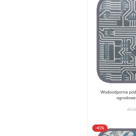
Wodoodporna podu
ogrodowe 
49,
-41%