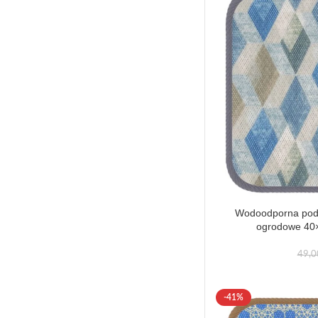
Wodoodporna podu
ogrodowe 40×
49,
-41%