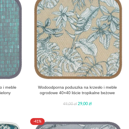
o i meble
Wodoodporna poduszka na krzesło i meble
ielony
ogrodowe 40×40 liście tropikalne beżowe
29,00
zł
49,00
zł
-41%