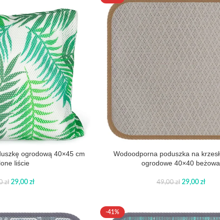
duszkę ogrodową 40×45 cm
Wodoodporna poduszka na krzesł
lone liście
ogrodowe 40×40 beżow
29,00
zł
29,00
zł
00
zł
49,00
zł
-41%