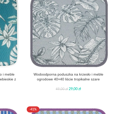
o i meble
Wodoodporna poduszka na krzesło i meble
ebieskie z
ogrodowe 40×40 liście tropikalne szare
29,00
zł
49,00
zł
-41%