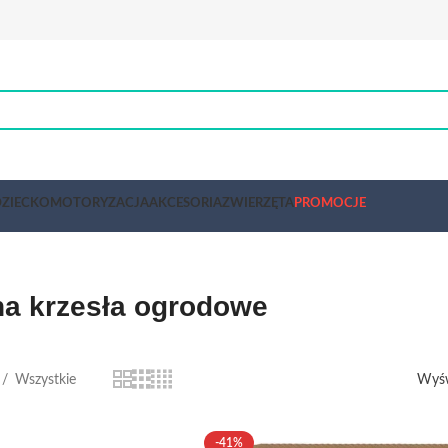
ZIECKO
MOTORYZACJA
AKCESORIA
ZWIERZĘTA
PROMOCJE
na krzesła ogrodowe
Wszystkie
Wyśw
-41%