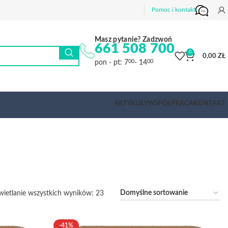
Pomoc i kontakt
Masz pytanie? Zadzwoń
661 508 700
0
0,00
ZŁ
pon - pt: 7
- 14
00
00
ARTYKUŁY
WSPÓŁPRACA
KONTAKT
ietlanie wszystkich wyników: 23
-41%