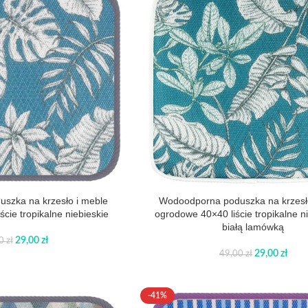
szka na krzesło i meble
Wodoodporna poduszka na krzesł
cie tropikalne niebieskie
ogrodowe 40×40 liście tropikalne ni
białą lamówką
29,00
zł
00
zł
29,00
zł
49,00
zł
-41%