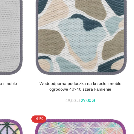
o i meble
Wodoodporna poduszka na krzesło i meble
ogrodowe 40×40 szara kamienie
29,00
zł
49,00
zł
-41%