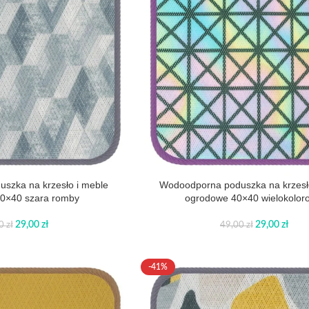
szka na krzesło i meble
Wodoodporna poduszka na krzesł
0×40 szara romby
ogrodowe 40×40 wielokolor
29,00
zł
29,00
zł
00
zł
49,00
zł
-41%