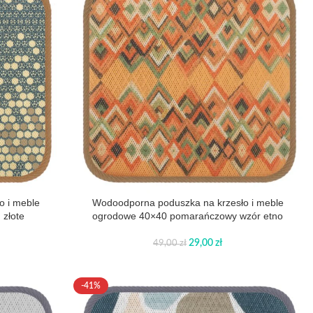
o i meble
Wodoodporna poduszka na krzesło i meble
 złote
ogrodowe 40×40 pomarańczowy wzór etno
29,00
zł
49,00
zł
-41%