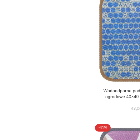
Wodoodporna podu
ogrodowe 40×40 p
49,
-41%