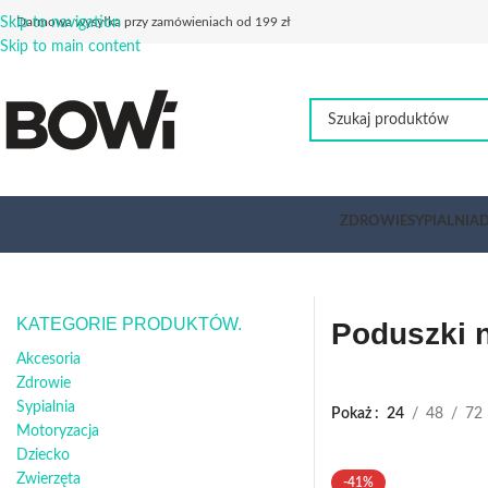
Skip to navigation
Darmowa wysyłka przy zamówieniach od 199 zł
Skip to main content
ZDROWIE
SYPIALNIA
D
KATEGORIE PRODUKTÓW.
Poduszki 
Akcesoria
Zdrowie
Sypialnia
Pokaż
24
48
72
Motoryzacja
Dziecko
Zwierzęta
-41%