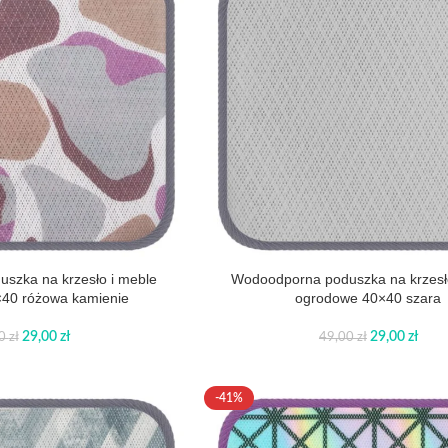
szka na krzesło i meble
Wodoodporna poduszka na krzesł
40 różowa kamienie
ogrodowe 40×40 szara
29,00
zł
29,00
zł
00
zł
49,00
zł
-41%