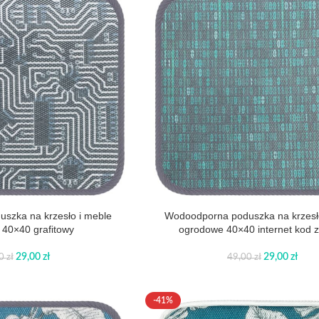
szka na krzesło i meble
Wodoodporna poduszka na krzesł
40×40 grafitowy
ogrodowe 40×40 internet kod z
29,00
zł
29,00
zł
00
zł
49,00
zł
-41%