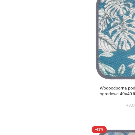
Wodoodporna podu
ogrodowe 40×40 liś
49,
-41%