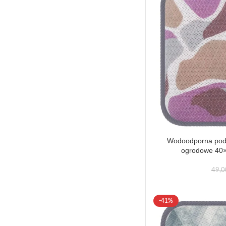
Wodoodporna podu
ogrodowe 40×
49,
-41%