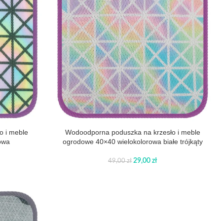
o i meble
Wodoodporna poduszka na krzesło i meble
owa
ogrodowe 40×40 wielokolorowa białe trójkąty
29,00
zł
49,00
zł