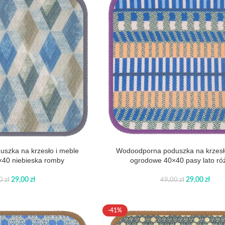
szka na krzesło i meble
Wodoodporna poduszka na krzesł
40 niebieska romby
ogrodowe 40×40 pasy lato r
29,00
zł
29,00
zł
00
zł
49,00
zł
-41%