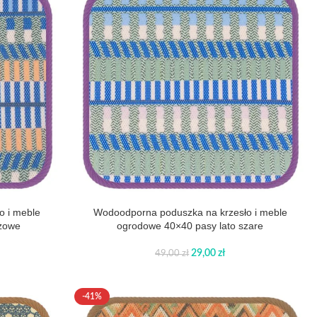
o i meble
Wodoodporna poduszka na krzesło i meble
óżowe
ogrodowe 40×40 pasy lato szare
29,00
zł
49,00
zł
-41%