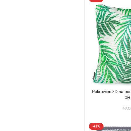
Pokrowiec 3D na po
zie
49,
-41%