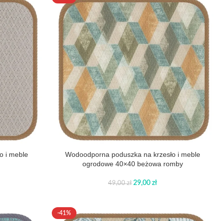
o i meble
Wodoodporna poduszka na krzesło i meble
a
ogrodowe 40×40 beżowa romby
29,00
zł
49,00
zł
-41%