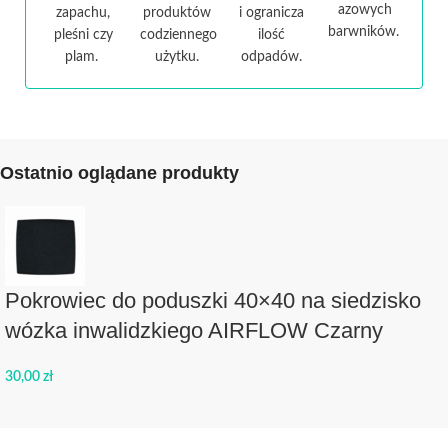
azowych
zapachu,
produktów
i ogranicza
barwników.
pleśni czy
codziennego
ilość
plam.
użytku.
odpadów.
Ostatnio oglądane produkty
Pokrowiec do poduszki 40×40 na siedzisko
wózka inwalidzkiego AIRFLOW Czarny
30,00
zł