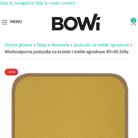
Skip to navigation
Skip to main content
0
MENU
Strona główna
»
Sklep
»
Akcesoria
»
poduszki na meble ogrodowe
»
Wodoodporna poduszka na krzesło i meble ogrodowe 40×40 żółta
-41%