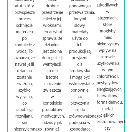
szkodliwych
atut, który
drobne
ponownego
w
przyspiesza
przestrzenie
przetwarzania.
stężeniach,
proces
między jej
Innymi
które
schnięcia
włóknami.
słowy,
mogłyby
materiału
Ten atrybut
materiały
mieć
po
sprawia, że
użyte do
niekorzystny
kontakcie z
dzianina
ich
wpływ na
wodą. To
jest zdolna
produkcji są
zdrowie
oznacza, że
do regulacji
przyjazne
użytkownika,
nawet jeśli
wentylacji,
dla
w tym
dzianina
co ma
środowiska
chlorofenoli,
zostanie
istotne
i mogą być
pestycydów,
zwilżona,
znaczenie
wykorzystane
alergizujących
szybko
zwłaszcza
ponownie,
barwników,
wysycha,
w
co
formaldehydu,
co
kontekście
przyczynia
metali
zapobiega
produktów
się do
ciężkich
rozwijaniu
medycznych,
zrównoważonego
ekstrahowanych
się
odzieży jak
podejścia w
czy
nieprzyjemnego
również
gospodarce