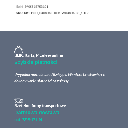
EAN:
5905815753101
SKU:
KR1-POD_040X040-T001-W04X04-BS_1-DR
BLIK, Karta, Przelew online
Szybkie płatności
Wygodna metoda umożliwiająca klientom błyskawiczne
dokonywanie płatności za zakupy.
Rzetelne firmy transportowe
Darmowa dostawa
od 399 PLN