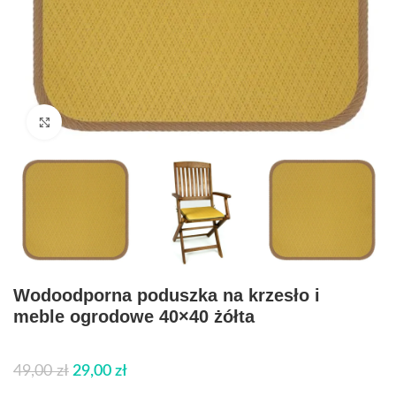
Click to enlarge
Wodoodporna poduszka na krzesło i
meble ogrodowe 40×40 żółta
49,00
zł
29,00
zł