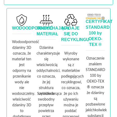
CERTYFIKAT
STANDARD
WODOODPORNOŚĆ
ODDYCHAJĄCY
NADAJE
100 by
MATERIAŁ
SIĘ DO
OEKO-
RECYKLINGU
Wodoodporność
TEX ®
dzianiny 3D
Dzianina
oznacza, że
charakteryzuje
Wyroby
Oznaczenie
materiał ten
się
wykonane
znakiem
jest
właściwością
są z
STANDARD
odporny na
oddychalności,
materiałów
100 by
przenikanie
co oznacza,
podlegających
OEKO-TEX
wody ale
że jej
recyklingowi,
® oznacza
nie
struktura
co oznacza,
że dzianiny
wodoszczelny. Szybkoschnąca
umożliwia
że po ich
są
właściwość
swobodny
używaniu
pozbawione
dzianiny 3D
przepływ
można je
jakichkolwiek
to
powietrza
poddać
substancji
dodatkowy
przez
procesowi