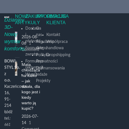
NOWE
ZAKUPY
INFORMACJE
OBSŁUGA
Dzianiny
ARTYKUŁY
KLIENTA
3D-
Dostawa
O
Nowy
i
nas
Kontakt
2026-08-
wymiar
płatność
Regulamin
Współpraca
06
1
komfortu.
Formularz
sklepu
handlowa
Comment
zwrotu
Polityka
Dropshipping
BOWI-
Formularz
Prywatności
Mata
STYL Sp.
reklamacji
Dofinansowania
chłodząca
z
Wyprzedaże
i
na łóżko
o.o.
– jak
Projekty
działa, dla
Kaczeńcowa
kogo jest i
16,
kiedy
91-
warto ją
214
kupić?
Łódź
2026-07-
tel.:
14
1
661