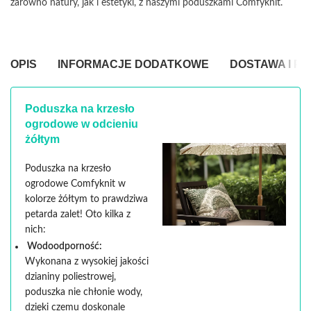
zarówno natury, jak i estetyki, z naszymi poduszkami Comfyknit.
OPIS
INFORMACJE DODATKOWE
DOSTAWA I P
Poduszka na krzesło
ogrodowe w odcieniu
żółtym
Poduszka na krzesło
ogrodowe Comfyknit w
kolorze żółtym to prawdziwa
petarda zalet! Oto kilka z
nich:
Wodoodporność:
Wykonana z wysokiej jakości
dzianiny poliestrowej,
poduszka nie chłonie wody,
dzięki czemu doskonale