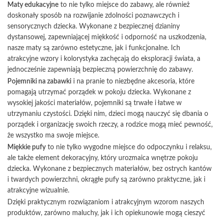
Maty edukacyjne
to nie tylko miejsce do zabawy, ale również
doskonały sposób na rozwijanie zdolności poznawczych i
sensorycznych dziecka. Wykonane z bezpiecznej dzianiny
dystansowej, zapewniającej miękkość i odporność na uszkodzenia,
nasze maty są zarówno estetyczne, jak i funkcjonalne. Ich
atrakcyjne wzory i kolorystyka zachęcają do eksploracji świata, a
jednocześnie zapewniają bezpieczną powierzchnię do zabawy.
Pojemniki na zabawki
i na pranie to niezbędne akcesoria, które
pomagają utrzymać porządek w pokoju dziecka. Wykonane z
wysokiej jakości materiałów, pojemniki są trwałe i łatwe w
utrzymaniu czystości. Dzięki nim, dzieci mogą nauczyć się dbania o
porządek i organizację swoich rzeczy, a rodzice mogą mieć pewność,
że wszystko ma swoje miejsce.
Miękkie pufy
to nie tylko wygodne miejsce do odpoczynku i relaksu,
ale także element dekoracyjny, który urozmaica wnętrze pokoju
dziecka. Wykonane z bezpiecznych materiałów, bez ostrych kantów
i twardych powierzchni, okrągłe pufy są zarówno praktyczne, jak i
atrakcyjne wizualnie.
Dzięki praktycznym rozwiązaniom i atrakcyjnym wzorom naszych
produktów, zarówno maluchy, jak i ich opiekunowie mogą cieszyć