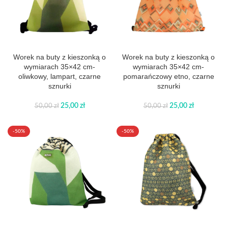
Worek na buty z kieszonką o
Worek na buty z kieszonką o
wymiarach 35×42 cm-
wymiarach 35×42 cm-
oliwkowy, lampart, czarne
pomarańczowy etno, czarne
sznurki
sznurki
25,00
zł
25,00
zł
50,00
zł
50,00
zł
-50%
-50%