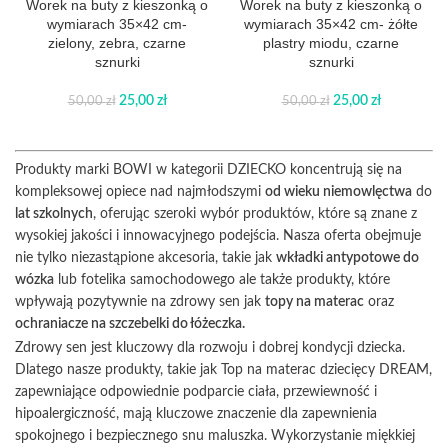
Worek na buty z kieszonką o
Worek na buty z kieszonką o
wymiarach 35×42 cm-
wymiarach 35×42 cm- żółte
zielony, zebra, czarne
plastry miodu, czarne
sznurki
sznurki
25,00
zł
25,00
zł
50,00
zł
50,00
zł
Produkty marki BOWI w kategorii DZIECKO koncentrują się na
kompleksowej opiece nad najmłodszymi
od wieku niemowlęctwa
do
lat szkolnych
, oferując szeroki wybór produktów, które są znane z
wysokiej jakości i innowacyjnego podejścia. Nasza oferta obejmuje
nie tylko niezastąpione akcesoria, takie jak
wkładki antypotowe do
wózka
lub fotelika samochodowego ale także produkty, które
wpływają pozytywnie na zdrowy sen jak
topy na materac
oraz
ochraniacze na szczebelki do łóżeczka.
Zdrowy sen jest kluczowy dla rozwoju i dobrej kondycji dziecka.
Dlatego nasze produkty, takie jak Top na materac dziecięcy DREAM,
zapewniające odpowiednie podparcie ciała, przewiewność i
hipoalergiczność, mają kluczowe znaczenie dla zapewnienia
spokojnego i bezpiecznego snu maluszka. Wykorzystanie miękkiej