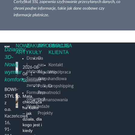
Certyfikat SSL zapewnia szyfrowanie przesyłanych danych, co
chroni poufne informacje, takie jak dane osobowe czy
informacje płatnicze.
NOWE
ZAKUPY
INFORMACJE
OBSŁUGA
Dzianiny
ARTYKUŁY
KLIENTA
3D-
Dostawa
O
Nowy
i
nas
Kontakt
2026-08-
wymiar
płatność
Regulamin
Współpraca
06
1
komfortu.
Formularz
sklepu
handlowa
Comment
zwrotu
Polityka
Dropshipping
BOWI-
Formularz
Prywatności
Mata
STYL Sp.
reklamacji
Dofinansowania
chłodząca
z
Wyprzedaże
i
na łóżko
o.o.
– jak
Projekty
Kaczeńcowa
działa, dla
16,
kogo jest i
91-
kiedy