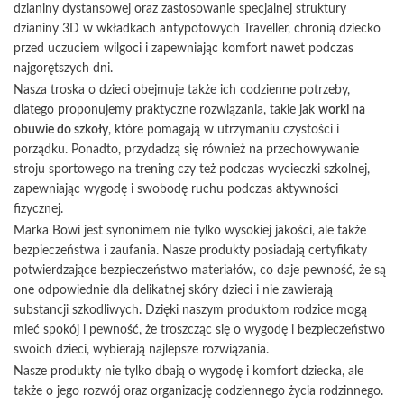
dzianiny dystansowej oraz zastosowanie specjalnej struktury
dzianiny 3D w wkładkach antypotowych Traveller, chronią dziecko
przed uczuciem wilgoci i zapewniając komfort nawet podczas
najgorętszych dni.
Nasza troska o dzieci obejmuje także ich codzienne potrzeby,
dlatego proponujemy praktyczne rozwiązania, takie jak
worki na
obuwie do szkoły
, które pomagają w utrzymaniu czystości i
porządku. Ponadto, przydadzą się również na przechowywanie
stroju sportowego na trening czy też podczas wycieczki szkolnej,
zapewniając wygodę i swobodę ruchu podczas aktywności
fizycznej.
Marka Bowi jest synonimem nie tylko wysokiej jakości, ale także
bezpieczeństwa i zaufania. Nasze produkty posiadają certyfikaty
potwierdzające bezpieczeństwo materiałów, co daje pewność, że są
one odpowiednie dla delikatnej skóry dzieci i nie zawierają
substancji szkodliwych. Dzięki naszym produktom rodzice mogą
mieć spokój i pewność, że troszcząc się o wygodę i bezpieczeństwo
swoich dzieci, wybierają najlepsze rozwiązania.
Nasze produkty nie tylko dbają o wygodę i komfort dziecka, ale
także o jego rozwój oraz organizację codziennego życia rodzinnego.