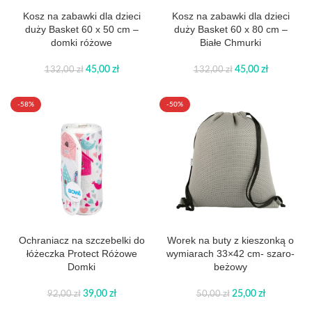
Kosz na zabawki dla dzieci
Kosz na zabawki dla dzieci
duży Basket 60 x 50 cm –
duży Basket 60 x 80 cm –
domki różowe
Białe Chmurki
45,00
zł
45,00
zł
132,00
zł
132,00
zł
-58%
-50%
Ochraniacz na szczebelki do
Worek na buty z kieszonką o
łóżeczka Protect Różowe
wymiarach 33×42 cm- szaro-
Domki
beżowy
39,00
zł
25,00
zł
92,00
zł
50,00
zł