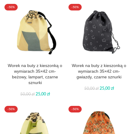
-50%
-50%
Worek na buty z kieszonką o
Worek na buty z kieszonką o
wymiarach 35×42 cm-
wymiarach 35×42 cm-
beżowy, lampart, czarne
gwiazdy, czarne sznurki
sznurki
25,00
zł
50,00
zł
25,00
zł
50,00
zł
-50%
-50%