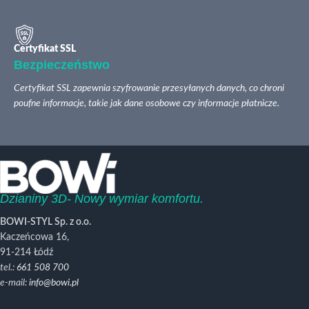
Certyfikat SSL
Bezpieczeństwo
Certyfikat SSL zapewnia szyfrowanie przesyłanych danych, co chroni
poufne informacje, takie jak dane osobowe czy informacje płatnicze.
Dzianiny 3D- Nowy wymiar komfortu.
BOWI-STYL Sp. z o.o.
Kaczeńcowa 16,
91-214 Łódź
tel.:
661 508 700
e-mail:
info@bowi.pl