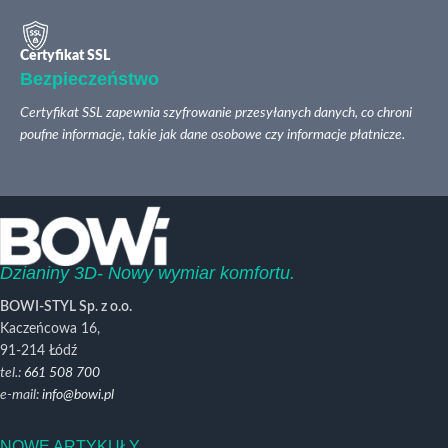
Certyfikat SSL
Bezpieczeństwo
Certyfikat SSL zapewnia szyfrowanie przesyłanych danych, co chroni
poufne informacje, takie jak dane osobowe czy informacje płatnicze.
Dzianiny 3D- Nowy wymiar komfortu.
BOWI-STYL Sp. z o.o.
Kaczeńcowa 16,
91-214 Łódź
tel.:
661 508 700
e-mail:
info@bowi.pl
NOWE ARTYKUŁY