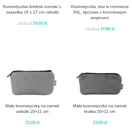
Kosmetyczka średnia rozmiar L
Kosmetyczka, etui w rozmiarze
saszetka 18 x 27 cm cebulki
XXL, tęczowa z koronkowym
wnętrzem
19,60
zł
28,00
zł
19,80
zł
33,00
zł
Mała kosmetyczka na zamek
Mała kosmetyczka na zamek
cebulki 20×11 cm
kratka 20×11 cm
23,00
zł
23,00
zł