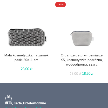
-30%
Mała kosmetyczka na zamek
Organizer, etui w rozmiarze
paski 20×11 cm
XS, kosmetyczka podróżna,
wodoodporna, szara
23,00
zł
18,20
zł
26,00
zł
BLIK, Karta, Przelew online