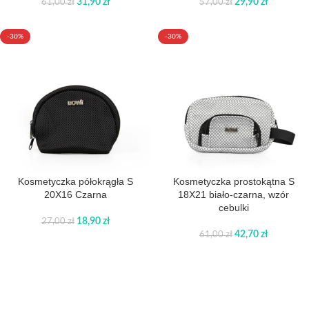
31,90
zł
29,90
zł
61,00
zł
57,00
zł
-30%
-30%
Kosmetyczka półokrągła S
Kosmetyczka prostokątna S
20X16 Czarna
18X21 biało-czarna, wzór
cebulki
18,90
zł
27,00
zł
42,70
zł
61,00
zł