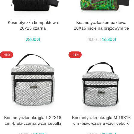
Kosmetyczka kompaktowa
Kosmetyczka kompaktowa
20×15 czarna
20X15 liście na brązowym tle
28,00
zł
16,80
zł
28,00
zł
-48%
-48%
Kosmetyczka okrągła L 22X18
Kosmetyczka okrągła M 18X16
cm -biało-czarna wzór cebulki
cm -biało-czarna wzór cebulki