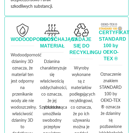
bezpieczeństwo i brak
szkodliwych substancji.
CERTYFIKAT
STANDARD
WODOODPORNOŚĆ
ODDYCHAJĄCY
NADAJE
100 by
MATERIAŁ
SIĘ DO
OEKO-
RECYKLINGU
Wodoodporność
TEX ®
dzianiny 3D
Dzianina
oznacza, że
charakteryzuje
Wyroby
Oznaczenie
materiał ten
się
wykonane
znakiem
jest odporny
właściwością
są z
STANDARD
na
oddychalności,
materiałów
100 by
przenikanie
co oznacza,
podlegających
OEKO-TEX
wody ale nie
że jej
recyklingowi,
® oznacza
wodoszczelny. Szybkoschnąca
struktura
co oznacza,
że dzianiny
właściwość
umożliwia
że po ich
są
dzianiny 3D
swobodny
używaniu
pozbawione
to
przepływ
można je