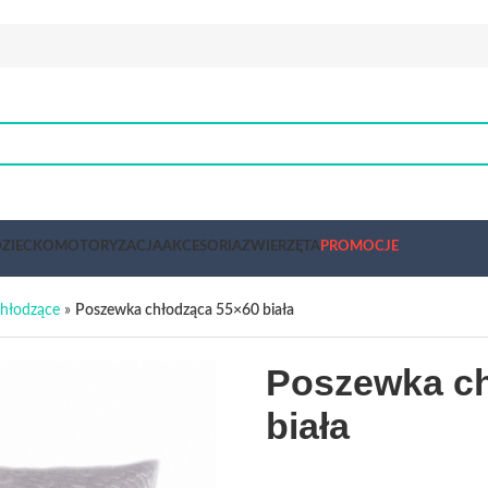
ZIECKO
MOTORYZACJA
AKCESORIA
ZWIERZĘTA
PROMOCJE
chłodzące
»
Poszewka chłodząca 55×60 biała
Poszewka ch
biała