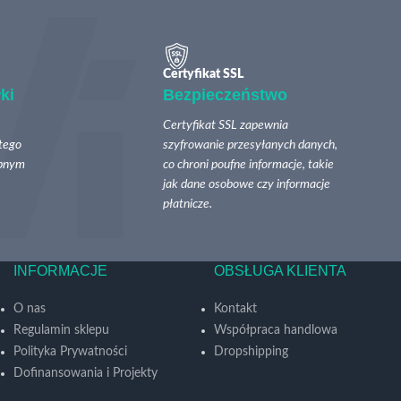
Certyfikat SSL
ki
Bezpieczeństwo
Certyfikat SSL zapewnia
tego
szyfrowanie przesyłanych danych,
ępnym
co chroni poufne informacje, takie
jak dane osobowe czy informacje
płatnicze.
INFORMACJE
OBSŁUGA KLIENTA
O nas
Kontakt
Regulamin sklepu
Współpraca handlowa
Polityka Prywatności
Dropshipping
Dofinansowania i Projekty