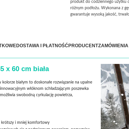
produkt do codziennego użytku d
różnym podłożu. Wykonana z gęst
gwarantuje wysoką jakość, trwało
ATKOWE
DOSTAWA I PŁATNOŚĆ
PRODUCENT
ZAMÓWIENIA
 x 60 cm biała
kolorze białym to doskonałe rozwiązanie na upalne
ki innowacyjnym włóknom schładzającym poszewka
umożliwia swobodną cyrkulację powietrza,
, krótszy i mniej komfortowy