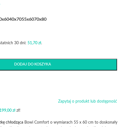
ł
0x60
40x70
55x60
70x80
statnich 30 dni:
51,70
zł
.
DODAJ DO KOSZYKA
Zapytaj o produkt lub dostępność
199,00
zł
zł!
zkę chłodząca
Bowi Comfort o wymiarach 55 x 60 cm to doskonały