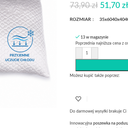
73,90
zł
51,70
z
ROZMIAR
35x60
40x40
4
13 w magazynie
Poprzednia najniższa cena z o
Możesz kupić także poprzez:
Do darmowej wysyłki brakuje Ci
Innowacyjna
poszewka na podus