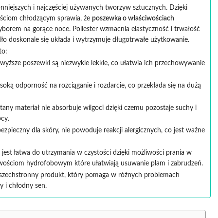
onniejszych i najczęściej używanych tworzyw sztucznych. Dzięki
ściom chłodzącym sprawia, że
poszewka o właściwościach
yborem na gorące noce.
Poliester wzmacnia elastyczność i trwałość
dło doskonale się układa i wytrzymuje długotrwałe użytkowanie.
to:
owyższe poszewki są niezwykle lekkie, co ułatwia ich przechowywanie
ką odporność na rozciąganie i rozdarcie, co przekłada się na dużą
tany materiał nie absorbuje wilgoci dzięki czemu pozostaje suchy i
cy.
ezpieczny dla skóry, nie powoduje reakcji alergicznych, co jest ważne
est łatwa do utrzymania w czystości dzięki możliwości prania w
wościom hydrofobowym które ułatwiają usuwanie plam i zabrudzeń.
echstronny produkt, który pomaga w różnych problemach
 i chłodny sen.