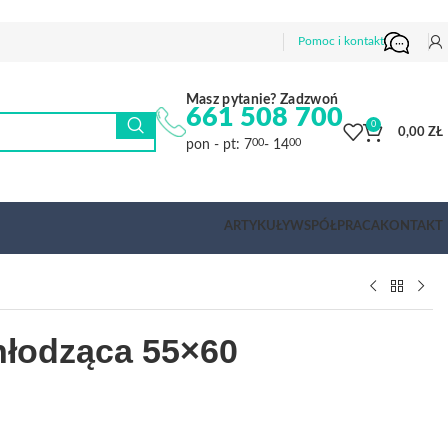
Pomoc i kontakt
Masz pytanie? Zadzwoń
661 508 700
0
0,00
ZŁ
pon - pt: 7
- 14
00
00
ARTYKUŁY
WSPÓŁPRACA
KONTAKT
łodząca 55×60