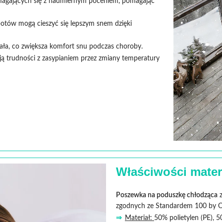
zmagających się z nadmiernym poceniem, pomagając
otów mogą cieszyć się lepszym snem dzięki
ła, co zwiększa komfort snu podczas choroby.
ją trudności z zasypianiem przez zmiany temperatury
Właściwości mater
Poszewka na poduszkę chłodząca
z
zgodnych ze Standardem 100 by 
⇒
Materiał:
50% polietylen (PE), 5