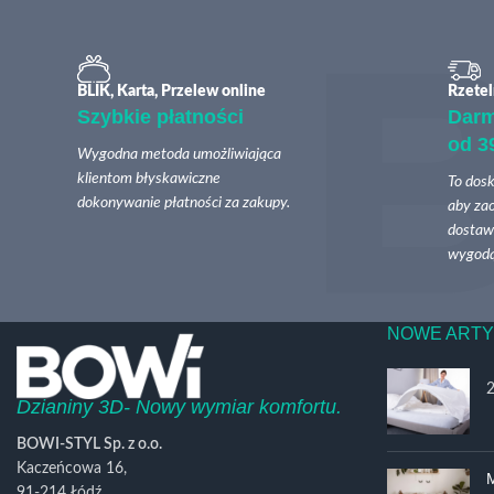
BLIK, Karta, Przelew online
Rzetel
Szybkie płatności
Dar
od 3
Wygodna metoda umożliwiająca
klientom błyskawiczne
To dosk
dokonywanie płatności za zakupy.
aby zao
dostawy
wygodą
NOWE ARTY
Dzianiny 3D- Nowy wymiar komfortu.
BOWI-STYL Sp. z o.o.
Kaczeńcowa 16,
M
91-214 Łódź