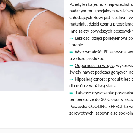
Polietylen to jedno z najwszechstr
nadanym mu specjalnym właściwo
chłodzących
Bowi jest idealnym w
materiału, dzięki czemu prześciera
Inne zalety powyższych poszewek 
⇒
Lekkość:
dzięki polietylenowi p
i pranie.
⇒
Wytrzymałość:
PE zapewnia wyso
trwałość produktu.
⇒
Odporność na wilgoć
: wykorzys
świeży nawet podczas gorących no
⇒
Hipoalergiczność:
produkt jest b
dla osób z wrażliwą skórą.
⇒
Łatwość czyszczenia:
poszewka j
temperaturze do 30°C oraz właści
Poszewka COOLING EFFECT to wsz
zdrowotnych, zapewniając spokojny