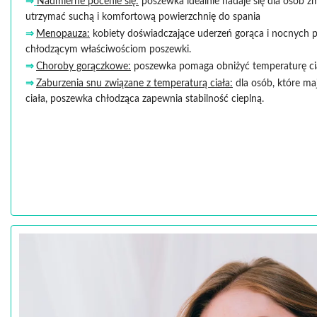
⇒
Nadmierne pocenie się
:
poszewka idealnie nadaje się dla osób 
utrzymać suchą i komfortową powierzchnię do spania
⇒
Menopauza:
kobiety doświadczające uderzeń gorąca i nocnych p
chłodzącym właściwościom poszewki.
⇒
Choroby gorączkowe:
poszewka pomaga obniżyć temperaturę cia
⇒
Zaburzenia snu związane z temperaturą ciała:
dla osób, które ma
ciała, poszewka chłodząca zapewnia stabilność cieplną.