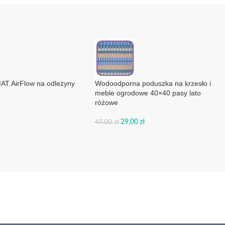
T AirFlow na odleżyny
Wodoodporna poduszka na krzesło i
meble ogrodowe 40×40 pasy lato
różowe
29,00
zł
49,00
zł