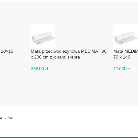
 20×15
Mata przeciwodleżynowa MEDiMAT 90
Mata MEDiMA
x 200 cm z jonami srebra
70 x 140
268,00
zł
119,00
zł
A-55/60