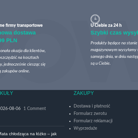
ne firmy transportowe
U Ciebie za 24 h
mowa dostawa
Szybki czas wysył
99 PLN
Produkty będące na stanie
magazynowym wysyłamy 
onała okazja dla klientów,
samego dnia, w dniu nast
szczędzić na kosztach
są u Ciebie.
, jednocześnie ciesząc się
 zakupów online.
KUŁY
ZAKUPY
Dostawa i płatność
2026-08-06
1 Comment
Formularz zwrotu
Formularz reklamacji
Wyprzedaże
ata chłodząca na łóżko – jak