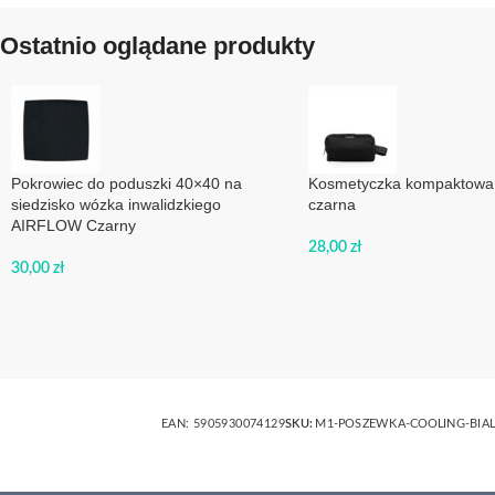
Ostatnio oglądane produkty
Pokrowiec do poduszki 40×40 na
Kosmetyczka kompaktowa
siedzisko wózka inwalidzkiego
czarna
AIRFLOW Czarny
28,00
zł
30,00
zł
EAN:
5905930074129
SKU:
M1-POSZEWKA-COOLING-BIAL