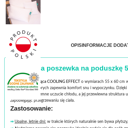
OPIS
INFORMACJE DOD
Chłodząca poszewka na poduszkę 55
Poszewka chłodząca COOLING EFFECT
o wymiarach 55 x 60 cm w 
noce podczas których zapewnia komfort snu i wypoczynku. Dzię
gwarantuje przyjemne uczucie chłodu, a jej przewiewna struktura 
zapobiegając przegrzewaniu się ciała.
Zastosowanie:
⇒
Upalne, letnie dni:
w trakcie których naturalnie sen bywa płytszy