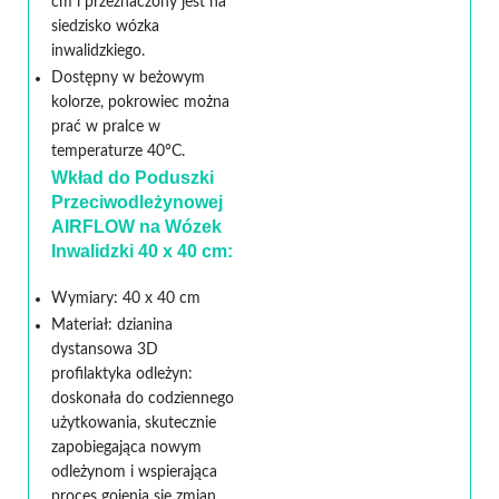
cm i przeznaczony jest na
siedzisko wózka
inwalidzkiego.
Dostępny w beżowym
kolorze, pokrowiec można
prać w pralce w
temperaturze 40°C.
Wkład do Poduszki
Przeciwodleżynowej
AIRFLOW na Wózek
Inwalidzki 40 x 40 cm:
Wymiary: 40 x 40 cm
Materiał: dzianina
dystansowa 3D
profilaktyka odleżyn:
doskonała do codziennego
użytkowania, skutecznie
zapobiegająca nowym
odleżynom i wspierająca
proces gojenia się zmian