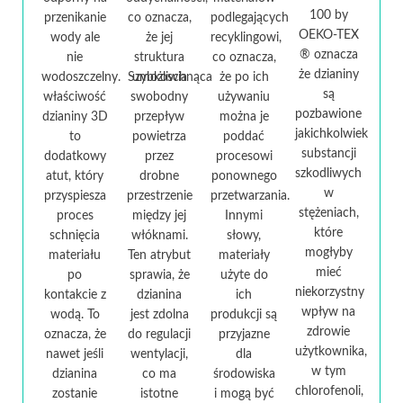
100 by
przenikanie
co oznacza,
podlegających
OEKO-TEX
wody ale
że jej
recyklingowi,
® oznacza
nie
struktura
co oznacza,
że dzianiny
wodoszczelny. Szybkoschnąca
umożliwia
że po ich
są
właściwość
swobodny
używaniu
pozbawione
dzianiny 3D
przepływ
można je
jakichkolwiek
to
powietrza
poddać
substancji
dodatkowy
przez
procesowi
szkodliwych
atut, który
drobne
ponownego
w
przyspiesza
przestrzenie
przetwarzania.
stężeniach,
proces
między jej
Innymi
które
schnięcia
włóknami.
słowy,
mogłyby
materiału
Ten atrybut
materiały
mieć
po
sprawia, że
użyte do
niekorzystny
kontakcie z
dzianina
ich
wpływ na
wodą. To
jest zdolna
produkcji są
zdrowie
oznacza, że
do regulacji
przyjazne
użytkownika,
nawet jeśli
wentylacji,
dla
w tym
dzianina
co ma
środowiska
chlorofenoli,
zostanie
istotne
i mogą być