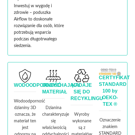
Inwestuj w wygodę i
zdrowie – poduszka
Airflow to doskonałe
rozwiązanie dla osób, które
potrzebują wsparcia
podczas długotrwałego
siedzenia.
CERTYFIKAT
STANDARD
WODOODPORNOŚĆ
ODDYCHAJĄCY
NADAJE
100 by
MATERIAŁ
SIĘ DO
OEKO-
RECYKLINGU
Wodoodporność
TEX ®
dzianiny 3D
Dzianina
oznacza, że
charakteryzuje
Wyroby
Oznaczenie
materiał ten
się
wykonane
znakiem
jest
właściwością
są z
STANDARD
odporny na
oddychalności,
materiałów