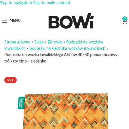
Skip to navigation
Skip to main content
0
MENU
Strona główna
»
Sklep
»
Zdrowie
»
Poduszki do wózków
inwalidzkich
»
poduszki na siedziska wózków inwalidzkich
»
Poduszka do wózka inwalidzkiego Airflow 40×40 pomarańczowy
trójkąty etno – siedzisko
SALE