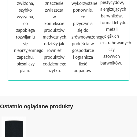
pestycydów,
zwilżona,
znaczenie
wykorzystane
alergizujących
szybko
zwłaszcza
ponownie,
barwników,
wysycha,
w
co
formaldehydu,
co
kontekście
przyczynia
metali
zapobiega
produktów
się do
ciężkich
rozwijaniu
medycznych,
zrównoważonego
ekstrahowanych
się
odzieży jak
podejścia w
czy
nieprzyjemnego
również
gospodarce
azowych
zapachu,
produktów
i ogranicza
barwników.
pleśni czy
codziennego
ilość
plam.
użytku.
odpadów.
Ostatnio oglądane produkty