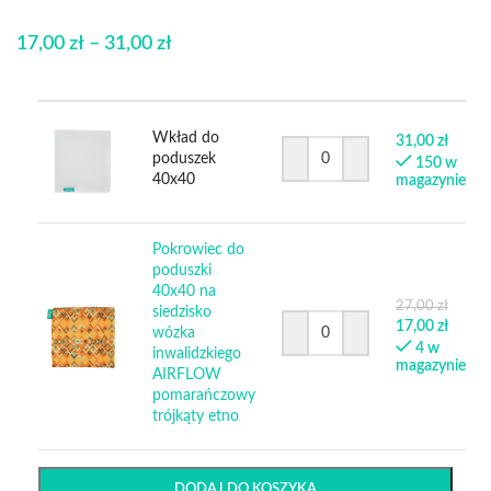
17,00
zł
–
31,00
zł
Wkład do
31,00
zł
poduszek
150 w
40x40
magazynie
Pokrowiec do
poduszki
40x40 na
27,00
zł
siedzisko
17,00
zł
wózka
4 w
inwalidzkiego
magazynie
AIRFLOW
pomarańczowy
trójkąty etno
DODAJ DO KOSZYKA