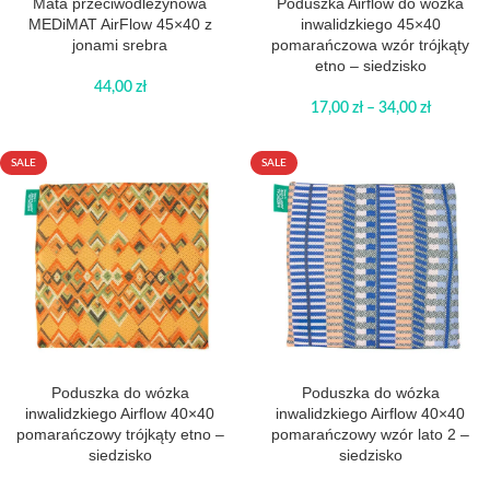
Mata przeciwodleżynowa
Poduszka Airflow do wózka
MEDiMAT AirFlow 45×40 z
inwalidzkiego 45×40
jonami srebra
pomarańczowa wzór trójkąty
etno – siedzisko
44,00
zł
17,00
zł
–
34,00
zł
SALE
SALE
Poduszka do wózka
Poduszka do wózka
inwalidzkiego Airflow 40×40
inwalidzkiego Airflow 40×40
pomarańczowy trójkąty etno –
pomarańczowy wzór lato 2 –
siedzisko
siedzisko