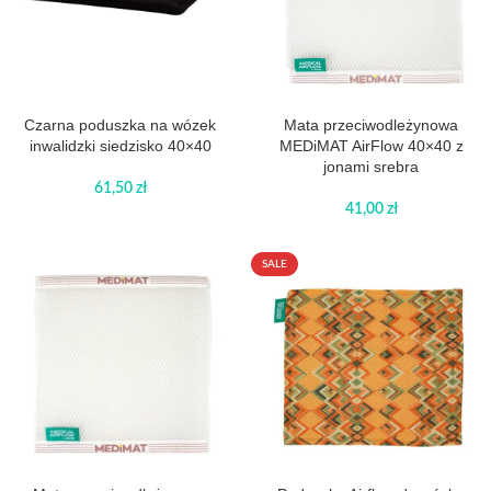
Czarna poduszka na wózek
Mata przeciwodleżynowa
inwalidzki siedzisko 40×40
MEDiMAT AirFlow 40×40 z
jonami srebra
61,50
zł
41,00
zł
SALE