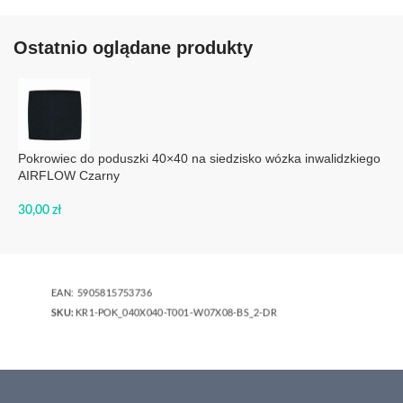
Ostatnio oglądane produkty
Pokrowiec do poduszki 40×40 na siedzisko wózka inwalidzkiego
AIRFLOW Czarny
30,00
zł
EAN:
5905815753736
SKU:
KR1-POK_040X040-T001-W07X08-BS_2-DR