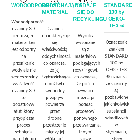
STANDARD
WODOODPORNOŚĆ
ODDYCHAJĄCY
NADAJE
100 by
MATERIAŁ
SIĘ DO
OEKO-
RECYKLINGU
Wodoodporność
TEX ®
dzianiny 3D
Dzianina
oznacza, że
charakteryzuje
Wyroby
Oznaczenie
materiał ten
się
wykonane
znakiem
jest odporny
właściwością
są z
STANDARD
na
oddychalności,
materiałów
100 by
przenikanie
co oznacza,
podlegających
OEKO-TEX
wody ale nie
że jej
recyklingowi,
® oznacza
wodoszczelny. Szybkoschnąca
struktura
co oznacza,
że dzianiny
właściwość
umożliwia
że po ich
są
dzianiny 3D
swobodny
używaniu
pozbawione
to
przepływ
można je
jakichkolwiek
dodatkowy
powietrza
poddać
substancji
atut, który
przez
procesowi
szkodliwych
przyspiesza
drobne
ponownego
w
proces
przestrzenie
przetwarzania.
stężeniach,
schnięcia
między jej
Innymi
które
materiału po
włóknami.
słowy,