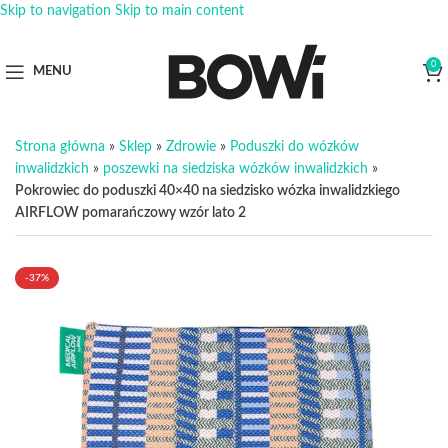
Skip to navigation
Skip to main content
0
MENU
Strona główna
»
Sklep
»
Zdrowie
»
Poduszki do wózków
inwalidzkich
»
poszewki na siedziska wózków inwalidzkich
»
Pokrowiec do poduszki 40×40 na siedzisko wózka inwalidzkiego
AIRFLOW pomarańczowy wzór lato 2
-37%