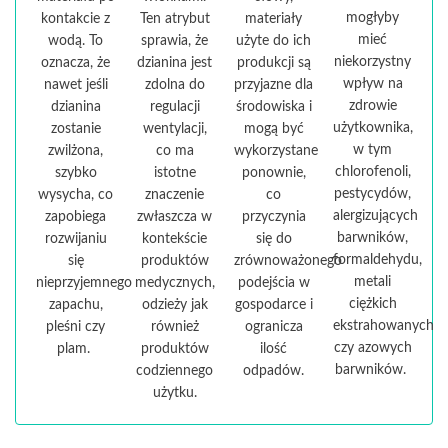
mogłyby
kontakcie z
Ten atrybut
materiały
mieć
wodą. To
sprawia, że
użyte do ich
niekorzystny
oznacza, że
dzianina jest
produkcji są
wpływ na
nawet jeśli
zdolna do
przyjazne dla
zdrowie
dzianina
regulacji
środowiska i
użytkownika,
zostanie
wentylacji,
mogą być
w tym
zwilżona,
co ma
wykorzystane
chlorofenoli,
szybko
istotne
ponownie,
pestycydów,
wysycha, co
znaczenie
co
alergizujących
zapobiega
zwłaszcza w
przyczynia
barwników,
rozwijaniu
kontekście
się do
formaldehydu,
się
produktów
zrównoważonego
metali
nieprzyjemnego
medycznych,
podejścia w
ciężkich
zapachu,
odzieży jak
gospodarce i
ekstrahowanych
pleśni czy
również
ogranicza
czy azowych
plam.
produktów
ilość
barwników.
codziennego
odpadów.
użytku.