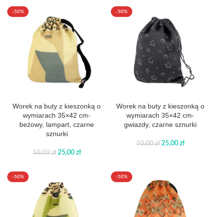
-50%
-50%
Worek na buty z kieszonką o
Worek na buty z kieszonką o
wymiarach 35×42 cm-
wymiarach 35×42 cm-
beżowy, lampart, czarne
gwiazdy, czarne sznurki
sznurki
25,00
zł
50,00
zł
25,00
zł
50,00
zł
-50%
-50%