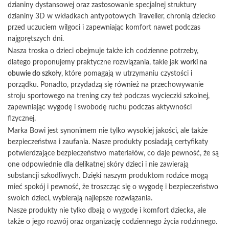
dzianiny dystansowej oraz zastosowanie specjalnej struktury
dzianiny 3D w wkładkach antypotowych Traveller, chronią dziecko
przed uczuciem wilgoci i zapewniając komfort nawet podczas
najgorętszych dni.
Nasza troska o dzieci obejmuje także ich codzienne potrzeby,
dlatego proponujemy praktyczne rozwiązania, takie jak
worki na
obuwie do szkoły
, które pomagają w utrzymaniu czystości i
porządku. Ponadto, przydadzą się również na przechowywanie
stroju sportowego na trening czy też podczas wycieczki szkolnej,
zapewniając wygodę i swobodę ruchu podczas aktywności
fizycznej.
Marka Bowi jest synonimem nie tylko wysokiej jakości, ale także
bezpieczeństwa i zaufania. Nasze produkty posiadają certyfikaty
potwierdzające bezpieczeństwo materiałów, co daje pewność, że są
one odpowiednie dla delikatnej skóry dzieci i nie zawierają
substancji szkodliwych. Dzięki naszym produktom rodzice mogą
mieć spokój i pewność, że troszcząc się o wygodę i bezpieczeństwo
swoich dzieci, wybierają najlepsze rozwiązania.
Nasze produkty nie tylko dbają o wygodę i komfort dziecka, ale
także o jego rozwój oraz organizację codziennego życia rodzinnego.