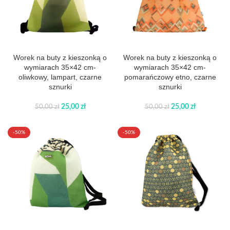
Worek na buty z kieszonką o
Worek na buty z kieszonką o
wymiarach 35×42 cm-
wymiarach 35×42 cm-
oliwkowy, lampart, czarne
pomarańczowy etno, czarne
sznurki
sznurki
25,00
zł
25,00
zł
50,00
zł
50,00
zł
-50%
-50%