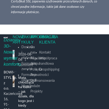
Certyfikat SSL zapewnia szyfrowanie przesyłanych danych, co
chroni poufne informacje, takie jak dane osobowe czy
informacje płatnicze.
NOWE
ZAKUPY
INFORMACJE
OBSŁUGA
Dzianiny
ARTYKUŁY
KLIENTA
3D-
Dostawa
O
Nowy
i
nas
Kontakt
2026-08-
wymiar
płatność
Regulamin
Współpraca
06
1
komfortu.
Formularz
sklepu
handlowa
Comment
zwrotu
Polityka
Dropshipping
BOWI-
Formularz
Prywatności
Mata
STYL Sp.
reklamacji
Dofinansowania
chłodząca
z
Wyprzedaże
i
na łóżko
o.o.
– jak
Projekty
Kaczeńcowa
działa, dla
16,
kogo jest i
91-
kiedy