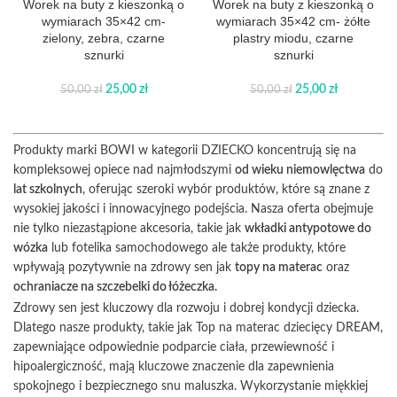
Worek na buty z kieszonką o
Worek na buty z kieszonką o
wymiarach 35×42 cm-
wymiarach 35×42 cm- żółte
zielony, zebra, czarne
plastry miodu, czarne
sznurki
sznurki
25,00
zł
25,00
zł
50,00
zł
50,00
zł
Produkty marki BOWI w kategorii DZIECKO koncentrują się na
kompleksowej opiece nad najmłodszymi
od wieku niemowlęctwa
do
lat szkolnych
, oferując szeroki wybór produktów, które są znane z
wysokiej jakości i innowacyjnego podejścia. Nasza oferta obejmuje
nie tylko niezastąpione akcesoria, takie jak
wkładki antypotowe do
wózka
lub fotelika samochodowego ale także produkty, które
wpływają pozytywnie na zdrowy sen jak
topy na materac
oraz
ochraniacze na szczebelki do łóżeczka.
Zdrowy sen jest kluczowy dla rozwoju i dobrej kondycji dziecka.
Dlatego nasze produkty, takie jak Top na materac dziecięcy DREAM,
zapewniające odpowiednie podparcie ciała, przewiewność i
hipoalergiczność, mają kluczowe znaczenie dla zapewnienia
spokojnego i bezpiecznego snu maluszka. Wykorzystanie miękkiej