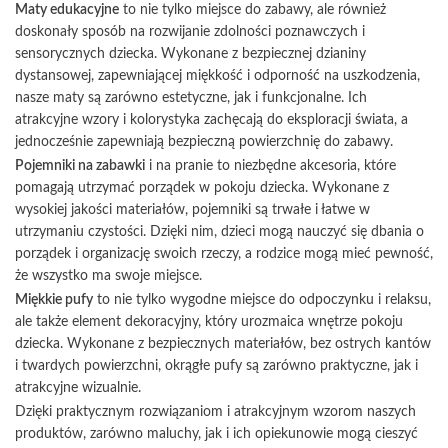
Maty edukacyjne
to nie tylko miejsce do zabawy, ale również
doskonały sposób na rozwijanie zdolności poznawczych i
sensorycznych dziecka. Wykonane z bezpiecznej dzianiny
dystansowej, zapewniającej miękkość i odporność na uszkodzenia,
nasze maty są zarówno estetyczne, jak i funkcjonalne. Ich
atrakcyjne wzory i kolorystyka zachęcają do eksploracji świata, a
jednocześnie zapewniają bezpieczną powierzchnię do zabawy.
Pojemniki na zabawki
i na pranie to niezbędne akcesoria, które
pomagają utrzymać porządek w pokoju dziecka. Wykonane z
wysokiej jakości materiałów, pojemniki są trwałe i łatwe w
utrzymaniu czystości. Dzięki nim, dzieci mogą nauczyć się dbania o
porządek i organizację swoich rzeczy, a rodzice mogą mieć pewność,
że wszystko ma swoje miejsce.
Miękkie pufy
to nie tylko wygodne miejsce do odpoczynku i relaksu,
ale także element dekoracyjny, który urozmaica wnętrze pokoju
dziecka. Wykonane z bezpiecznych materiałów, bez ostrych kantów
i twardych powierzchni, okrągłe pufy są zarówno praktyczne, jak i
atrakcyjne wizualnie.
Dzięki praktycznym rozwiązaniom i atrakcyjnym wzorom naszych
produktów, zarówno maluchy, jak i ich opiekunowie mogą cieszyć