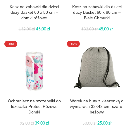
Kosz na zabawki dla dzieci
Kosz na zabawki dla dzieci
duży Basket 60 x 50 cm –
duży Basket 60 x 80 cm –
domki różowe
Białe Chmurki
45,00
zł
45,00
zł
132,00
zł
132,00
zł
-58%
-50%
Ochraniacz na szczebelki do
Worek na buty z kieszonką o
łóżeczka Protect Różowe
wymiarach 33×42 cm- szaro-
Domki
beżowy
39,00
zł
25,00
zł
92,00
zł
50,00
zł