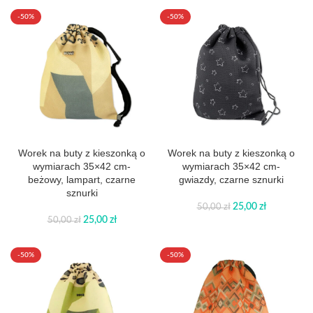
-50%
-50%
Worek na buty z kieszonką o
Worek na buty z kieszonką o
wymiarach 35×42 cm-
wymiarach 35×42 cm-
beżowy, lampart, czarne
gwiazdy, czarne sznurki
sznurki
25,00
zł
50,00
zł
25,00
zł
50,00
zł
-50%
-50%