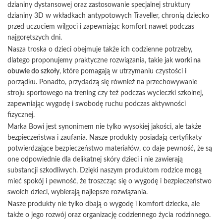
dzianiny dystansowej oraz zastosowanie specjalnej struktury
dzianiny 3D w wkładkach antypotowych Traveller, chronią dziecko
przed uczuciem wilgoci i zapewniając komfort nawet podczas
najgorętszych dni.
Nasza troska o dzieci obejmuje także ich codzienne potrzeby,
dlatego proponujemy praktyczne rozwiązania, takie jak
worki na
obuwie do szkoły
, które pomagają w utrzymaniu czystości i
porządku. Ponadto, przydadzą się również na przechowywanie
stroju sportowego na trening czy też podczas wycieczki szkolnej,
zapewniając wygodę i swobodę ruchu podczas aktywności
fizycznej.
Marka Bowi jest synonimem nie tylko wysokiej jakości, ale także
bezpieczeństwa i zaufania. Nasze produkty posiadają certyfikaty
potwierdzające bezpieczeństwo materiałów, co daje pewność, że są
one odpowiednie dla delikatnej skóry dzieci i nie zawierają
substancji szkodliwych. Dzięki naszym produktom rodzice mogą
mieć spokój i pewność, że troszcząc się o wygodę i bezpieczeństwo
swoich dzieci, wybierają najlepsze rozwiązania.
Nasze produkty nie tylko dbają o wygodę i komfort dziecka, ale
także o jego rozwój oraz organizację codziennego życia rodzinnego.