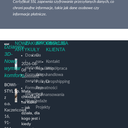
Certyfikat SSL zapewnia szyfrowanie przesyłanych danych, co
chroni poufne informacje, takie jak dane osobowe czy
informacje płatnicze.
NOWE
ZAKUPY
INFORMACJE
OBSŁUGA
Dzianiny
ARTYKUŁY
KLIENTA
3D-
Dostawa
O
Nowy
i
nas
Kontakt
2026-08-
wymiar
płatność
Regulamin
Współpraca
06
1
komfortu.
Formularz
sklepu
handlowa
Comment
zwrotu
Polityka
Dropshipping
BOWI-
Formularz
Prywatności
Mata
STYL Sp.
reklamacji
Dofinansowania
chłodząca
z
Wyprzedaże
i
na łóżko
o.o.
– jak
Projekty
Kaczeńcowa
działa, dla
16,
kogo jest i
91-
kiedy