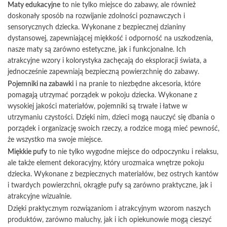
Maty edukacyjne
to nie tylko miejsce do zabawy, ale również
doskonały sposób na rozwijanie zdolności poznawczych i
sensorycznych dziecka. Wykonane z bezpiecznej dzianiny
dystansowej, zapewniającej miękkość i odporność na uszkodzenia,
nasze maty są zarówno estetyczne, jak i funkcjonalne. Ich
atrakcyjne wzory i kolorystyka zachęcają do eksploracji świata, a
jednocześnie zapewniają bezpieczną powierzchnię do zabawy.
Pojemniki na zabawki
i na pranie to niezbędne akcesoria, które
pomagają utrzymać porządek w pokoju dziecka. Wykonane z
wysokiej jakości materiałów, pojemniki są trwałe i łatwe w
utrzymaniu czystości. Dzięki nim, dzieci mogą nauczyć się dbania o
porządek i organizację swoich rzeczy, a rodzice mogą mieć pewność,
że wszystko ma swoje miejsce.
Miękkie pufy
to nie tylko wygodne miejsce do odpoczynku i relaksu,
ale także element dekoracyjny, który urozmaica wnętrze pokoju
dziecka. Wykonane z bezpiecznych materiałów, bez ostrych kantów
i twardych powierzchni, okrągłe pufy są zarówno praktyczne, jak i
atrakcyjne wizualnie.
Dzięki praktycznym rozwiązaniom i atrakcyjnym wzorom naszych
produktów, zarówno maluchy, jak i ich opiekunowie mogą cieszyć