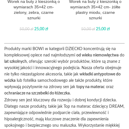
Worek na buty z kieszonką o
Worek na buty z kieszonką o
wymiarach 35×42 cm-
wymiarach 35×42 cm- żółte
zielony, zebra, czarne
plastry miodu, czarne
sznurki
sznurki
25,00
zł
25,00
zł
50,00
zł
50,00
zł
Produkty marki BOWI w kategorii DZIECKO koncentrują się na
kompleksowej opiece nad najmłodszymi
od wieku niemowlęctwa
do
lat szkolnych
, oferując szeroki wybór produktów, które są znane z
wysokiej jakości i innowacyjnego podejścia. Nasza oferta obejmuje
nie tylko niezastąpione akcesoria, takie jak
wkładki antypotowe do
wózka
lub fotelika samochodowego ale także produkty, które
wpływają pozytywnie na zdrowy sen jak
topy na materac
oraz
ochraniacze na szczebelki do łóżeczka.
Zdrowy sen jest kluczowy dla rozwoju i dobrej kondycji dziecka.
Dlatego nasze produkty, takie jak Top na materac dziecięcy DREAM,
zapewniające odpowiednie podparcie ciała, przewiewność i
hipoalergiczność, mają kluczowe znaczenie dla zapewnienia
spokojnego i bezpiecznego snu maluszka. Wykorzystanie miękkiej