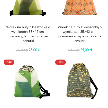
Worek na buty z kieszonką o
Worek na buty z kieszonką o
wymiarach 35×42 cm-
wymiarach 35×42 cm-
oliwkowy, lampart, czarne
pomarańczowy etno, czarne
sznurki
sznurki
25,00
zł
25,00
zł
50,00
zł
50,00
zł
-50%
-50%