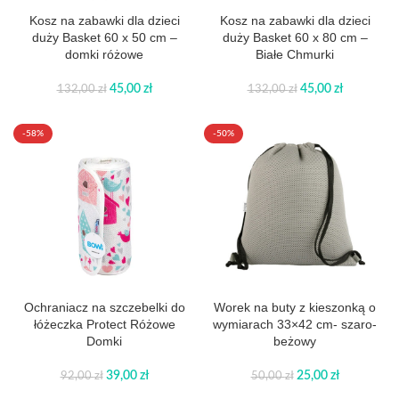
Kosz na zabawki dla dzieci
Kosz na zabawki dla dzieci
duży Basket 60 x 50 cm –
duży Basket 60 x 80 cm –
domki różowe
Białe Chmurki
45,00
zł
45,00
zł
132,00
zł
132,00
zł
-58%
-50%
Ochraniacz na szczebelki do
Worek na buty z kieszonką o
łóżeczka Protect Różowe
wymiarach 33×42 cm- szaro-
Domki
beżowy
39,00
zł
25,00
zł
92,00
zł
50,00
zł