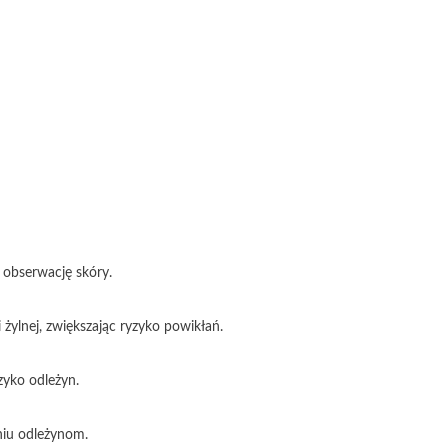
 obserwację skóry.
ylnej, zwiększając ryzyko powikłań.
zyko odleżyn.
niu odleżynom.