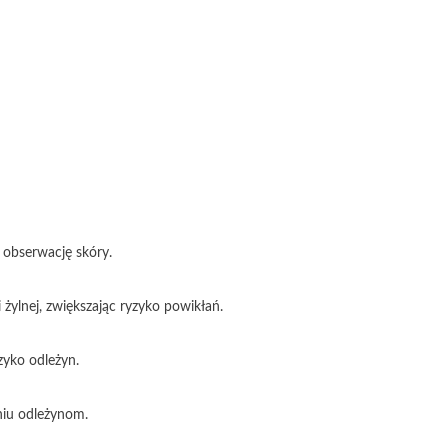
 obserwację skóry.
ylnej, zwiększając ryzyko powikłań.
zyko odleżyn.
niu odleżynom.