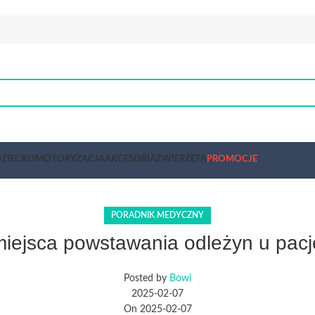
ZIECKO
MOTORYZACJA
AKCESORIA
ZWIERZĘTA
PROMOCJE
PORADNIK MEDYCZNY
miejsca powstawania odleżyn u pacj
Posted by
Bowi
2025-02-07
On 2025-02-07