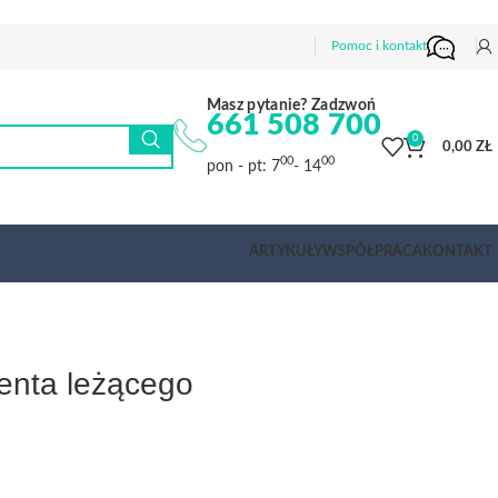
Pomoc i kontakt
Masz pytanie? Zadzwoń
661 508 700
0
0,00
ZŁ
00
00
pon - pt: 7
- 14
ARTYKUŁY
WSPÓŁPRACA
KONTAKT
enta leżącego