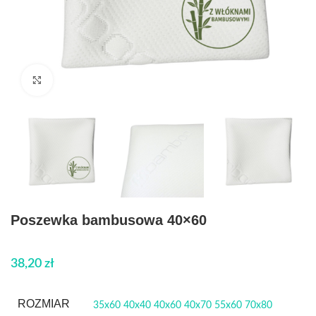
Click to enlarge
Poszewka bambusowa 40×60
38,20
zł
ROZMIAR
35x60
40x40
40x60
40x70
55x60
70x80