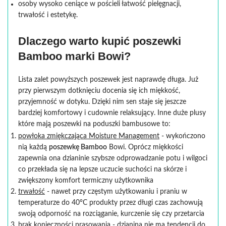
osoby wysoko ceniące w pościeli łatwość pielęgnacji,
trwałość i estetykę.
Dlaczego warto kupić poszewki
Bamboo marki Bowi?
Lista zalet powyższych poszewek jest naprawdę długa. Już
przy pierwszym dotknięciu docenia się ich miękkość,
przyjemność w dotyku. Dzięki nim sen staje się jeszcze
bardziej komfortowy i cudownie relaksujący. Inne duże plusy
które mają poszewki na poduszki bambusowe to:
powłoka zmiękczająca Moisture Management
- wykończono
nią każdą
poszewkę Bamboo
Bowi. Oprócz miękkości
zapewnia ona dzianinie szybsze odprowadzanie potu i wilgoci
co przekłada się na lepsze uczucie suchości na skórze i
zwiększony komfort termiczny użytkownika
trwałość
- nawet przy częstym użytkowaniu i praniu w
temperaturze do 40°C produkty przez długi czas zachowują
swoją odporność na rozciąganie, kurczenie się czy przetarcia
brak konieczności prasowania
- dzianina nie ma tendencji do