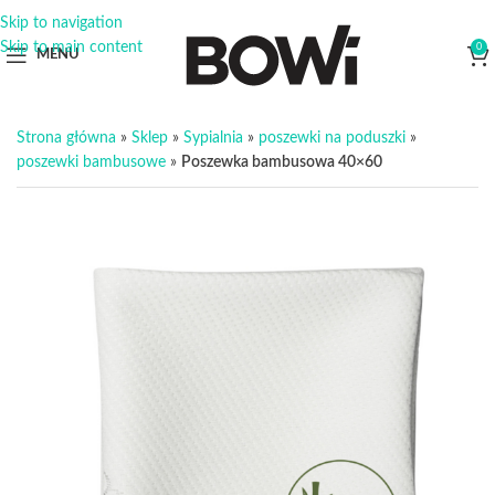
Skip to navigation
Skip to main content
0
MENU
Strona główna
»
Sklep
»
Sypialnia
»
poszewki na poduszki
»
poszewki bambusowe
»
Poszewka bambusowa 40×60