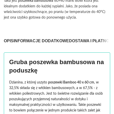
Taka jest
poszewka bambusowa
60×40 marki Bowi która jest
idealnym dodatkiem do każdej sypialni. Jako, że posiada ona
właściwości szybkoschnące, po praniu (w temperaturze do 40°C)
jest ona szybko gotowa do ponownego użycia.
OPIS
INFORMACJE DODATKOWE
DOSTAWA I PŁATNOŚ
Gruba poszewka bambusowa na
poduszkę
Dzianina, z której uszyto
poszewki Bamboo 40 x 60 cm
, w
32,5% składa się z włókien bambusowych, a w 67,5% - z
włókien poliestrowych. Jest to świetne rozwiązanie dla osób
poszukujących przyjemnej naturalności w dotyku i
maksymalnej praktyczności w użytkowaniu. Takie poszewki
to bowiem połączenie w jednym produkcie takich zalet jak