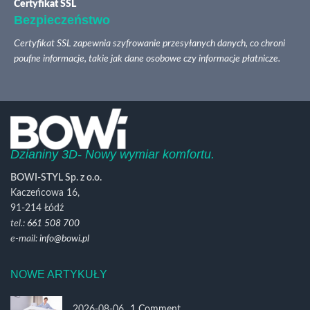
Certyfikat SSL
Bezpieczeństwo
Certyfikat SSL zapewnia szyfrowanie przesyłanych danych, co chroni
poufne informacje, takie jak dane osobowe czy informacje płatnicze.
Dzianiny 3D- Nowy wymiar komfortu.
BOWI-STYL Sp. z o.o.
Kaczeńcowa 16,
91-214 Łódź
tel.:
661 508 700
e-mail:
info@bowi.pl
NOWE ARTYKUŁY
2026-08-06
1 Comment