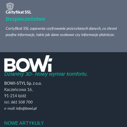
Certyfikat SSL
Bezpieczeństwo
Certyfikat SSL zapewnia szyfrowanie przesyłanych danych, co chroni
poufne informacje, takie jak dane osobowe czy informacje płatnicze.
Dzianiny 3D- Nowy wymiar komfortu.
BOWI-STYL Sp. z o.o.
Kaczeńcowa 16,
91-214 Łódź
tel.:
661 508 700
e-mail:
info@bowi.pl
NOWE ARTYKUŁY