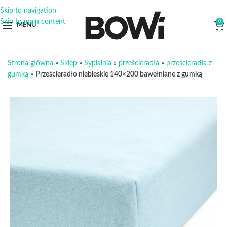
Skip to navigation
Skip to main content
0
MENU
Strona główna
»
Sklep
»
Sypialnia
»
prześcieradła
»
prześcieradła z
gumką
»
Prześcieradło niebieskie 140×200 bawełniane z gumką