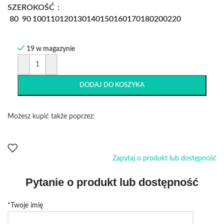
SZEROKOŚĆ
80
90
100
110
120
130
140
150
160
170
180
200
220
19 w magazynie
DODAJ DO KOSZYKA
Możesz kupić także poprzez:
Zapytaj o produkt lub dostępność
Pytanie o produkt lub dostępność
*Twoje imię