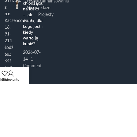
STYL Sp.
reklamacji
Dofinansowania
chłodząca
z
Wyprzedaże
i
na łóżko
o.o.
– jak
Projekty
działa, dla
Kaczeńcowa
kogo jest i
16,
kiedy
91-
warto ją
214
kupić?
Łódź
2026-07-
tel.:
14
1
661
Comment
508
700
lubione
Moje konto
e-
mail:
info@bowi.pl
BOWI
2023